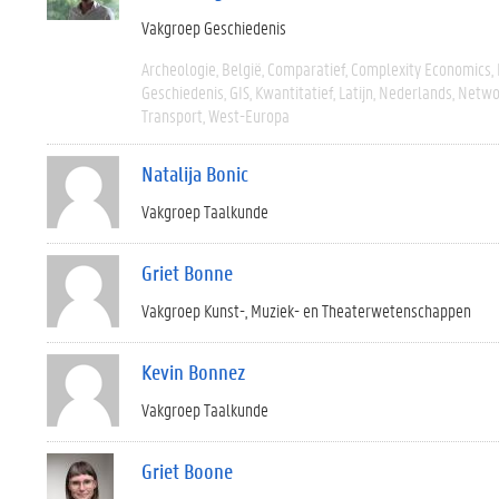
Vakgroep Geschiedenis
Archeologie
België
Comparatief
Complexity Economics
Geschiedenis
GIS
Kwantitatief
Latijn
Nederlands
Networ
Transport
West-Europa
Natalija Bonic
Vakgroep Taalkunde
Griet Bonne
Vakgroep Kunst-, Muziek- en Theaterwetenschappen
Kevin Bonnez
Vakgroep Taalkunde
Griet Boone