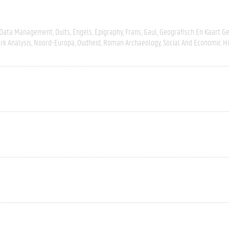
Data Management
Duits
Engels
Epigraphy
Frans
Gaul
Geografisch En Kaart G
k Analysis
Noord-Europa
Oudheid
Roman Archaeology
Social And Economic Hi