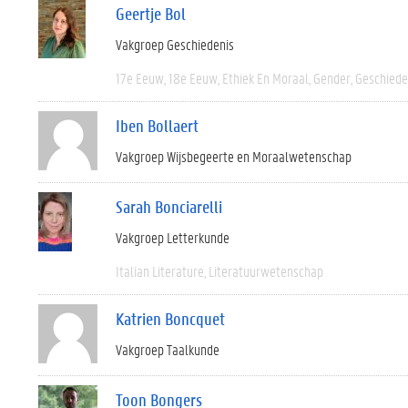
Geertje Bol
Vakgroep Geschiedenis
17e Eeuw
18e Eeuw
Ethiek En Moraal
Gender
Geschiede
Iben Bollaert
Vakgroep Wijsbegeerte en Moraalwetenschap
Sarah Bonciarelli
Vakgroep Letterkunde
Italian Literature
Literatuurwetenschap
Katrien Boncquet
Vakgroep Taalkunde
Toon Bongers