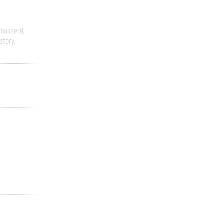
ebaseerd
story