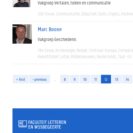
Vakgroep Vertalen, tolken en communicatie
20e Eeuw
Communicatie
Didactiek
Duits
Engels
Heden
Marc Boone
Vakgroep Geschiedenis
19e Eeuw
Archeologie
België
Centraal-Europa
Compara
Kwantitatief
Latijn
Middeleeuwen
Nederlands
Taal- En
« first
‹ previous
…
8
9
10
11
12
13
14