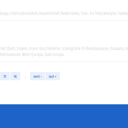
daags
Interculturaliteit
Kwantitatief
Nederlands
Taal- En Tekstanalyse
Taalk
tief
Duits
Engels
Frans
Geschiedenis
Iconografie En Beeldanalyse
Italiaans
K
 Tekstanalyse
West-Europa
Zuid-Europa
15
16
…
next ›
last »