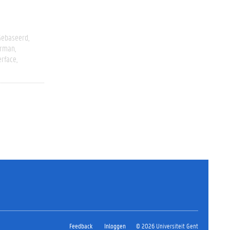
 Gebaseerd
erman
erface
Feedback
Inloggen
© 2026 Universiteit Gent