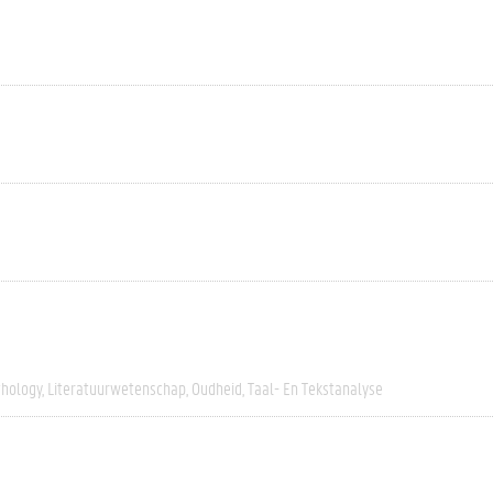
thology
Literatuurwetenschap
Oudheid
Taal- En Tekstanalyse