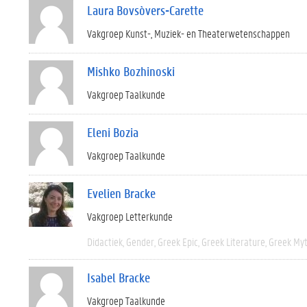
Laura Bovsòvers-Carette
Vakgroep Kunst-, Muziek- en Theaterwetenschappen
Mishko Bozhinoski
Vakgroep Taalkunde
Eleni Bozia
Vakgroep Taalkunde
Evelien Bracke
Vakgroep Letterkunde
Didactiek
Gender
Greek Epic
Greek Literature
Greek My
Isabel Bracke
Vakgroep Taalkunde