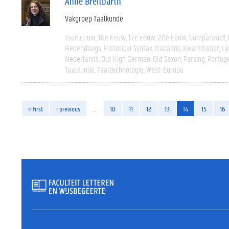
Anne Breitbarth
Vakgroep Taalkunde
15de Eeuw
16e Eeuw
17e Eeuw
20e Eeuw
Comparatief
Hedendaags
Historical Syntax
Italiaans
Kwantitatief
La
Nederlands
Old High German
Old Saxon
Parsing
Portug
Taalkunde
Taaltechnologie
West-Europa
« first
‹ previous
…
10
11
12
13
14
15
16