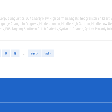
Corpus Linguistics
Duits
Early New High German
Engels
Geografisch En Kaart
nguage Change In Progress
Middeleeuwen
Middle High German
Middle Low G
ees
POS-Tagging
Southern Dutch Dialects
Syntactic Change
Syntax-Prosody Int
17
18
…
next ›
last »