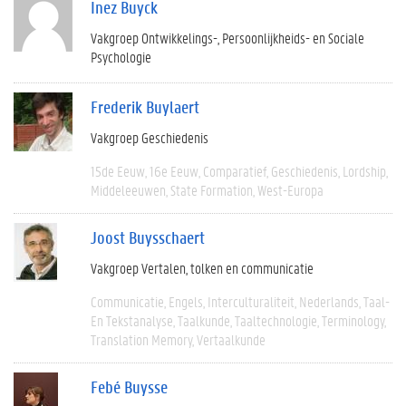
Inez Buyck
Vakgroep Ontwikkelings-, Persoonlijkheids- en Sociale
Psychologie
Frederik Buylaert
Vakgroep Geschiedenis
15de Eeuw
16e Eeuw
Comparatief
Geschiedenis
Lordship
Middeleeuwen
State Formation
West-Europa
Joost Buysschaert
Vakgroep Vertalen, tolken en communicatie
Communicatie
Engels
Interculturaliteit
Nederlands
Taal-
En Tekstanalyse
Taalkunde
Taaltechnologie
Terminology
Translation Memory
Vertaalkunde
Febé Buysse