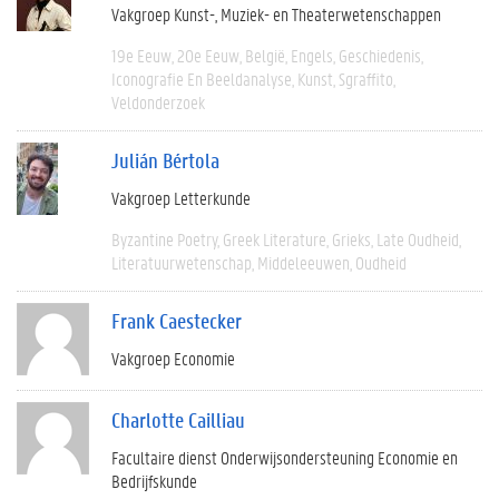
Vakgroep Kunst-, Muziek- en Theaterwetenschappen
19e Eeuw
20e Eeuw
België
Engels
Geschiedenis
Iconografie En Beeldanalyse
Kunst
Sgraffito
Veldonderzoek
Julián Bértola
Vakgroep Letterkunde
Byzantine Poetry
Greek Literature
Grieks
Late Oudheid
Literatuurwetenschap
Middeleeuwen
Oudheid
Frank Caestecker
Vakgroep Economie
Charlotte Cailliau
Facultaire dienst Onderwijsondersteuning Economie en
Bedrijfskunde