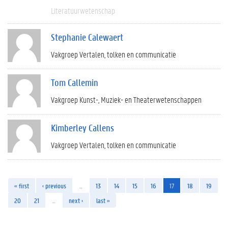
Literatuurwetenschap
Stephanie Calewaert
Vakgroep Vertalen, tolken en communicatie
Tom Callemin
Vakgroep Kunst-, Muziek- en Theaterwetenschappen
Kimberley Callens
Vakgroep Vertalen, tolken en communicatie
« first
‹ previous
…
13
14
15
16
17
18
19
20
21
…
next ›
last »