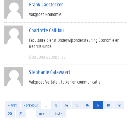
Frank Caestecker
Vakgroep Economie
Charlotte Cailliau
Facultaire dienst Onderwijsondersteuning Economie en
Bedrijfskunde
Literatuurwetenschap
Stephanie Calewaert
Vakgroep Vertalen, tolken en communicatie
« first
‹ previous
…
13
14
15
16
17
18
19
20
21
…
next ›
last »