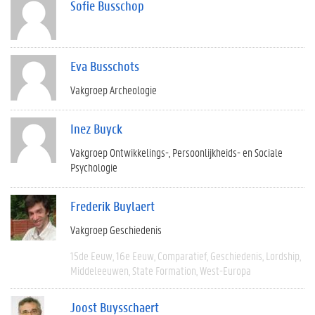
Sofie Busschop
Eva Busschots
Vakgroep Archeologie
Inez Buyck
Vakgroep Ontwikkelings-, Persoonlijkheids- en Sociale
Psychologie
Frederik Buylaert
Vakgroep Geschiedenis
15de Eeuw
16e Eeuw
Comparatief
Geschiedenis
Lordship
Middeleeuwen
State Formation
West-Europa
Joost Buysschaert