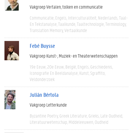
Vakgroep Vertalen, tolken en communicatie
Communicatie
Engels
Interculturaliteit
Nederlands
Taal-
En Tekstanalyse
Taalkunde
Taaltechnologie
Terminology
Translation Memory
Vertaalkunde
Febé Buysse
Vakgroep Kunst-, Muziek- en Theaterwetenschappen
19e Eeuw
20e Eeuw
België
Engels
Geschiedenis
Iconografie En Beeldanalyse
Kunst
Sgraffito
Veldonderzoek
Julián Bértola
Vakgroep Letterkunde
Byzantine Poetry
Greek Literature
Grieks
Late Oudheid
Literatuurwetenschap
Middeleeuwen
Oudheid