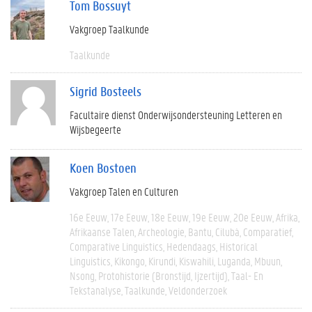
Tom Bossuyt
Vakgroep Taalkunde
Taalkunde
Sigrid Bosteels
Facultaire dienst Onderwijsondersteuning Letteren en
Wijsbegeerte
Koen Bostoen
Vakgroep Talen en Culturen
16e Eeuw
17e Eeuw
18e Eeuw
19e Eeuw
20e Eeuw
Afrika
Afrikaanse Talen
Archeologie
Bantu
Cilubà
Comparatief
Comparative Linguistics
Hedendaags
Historical
Linguistics
Kikongo
Kirundi
Kiswahili
Luganda
Mbuun
Nsong
Protohistorie (bronstijd, Ijzertijd)
Taal- En
Tekstanalyse
Taalkunde
Veldonderzoek