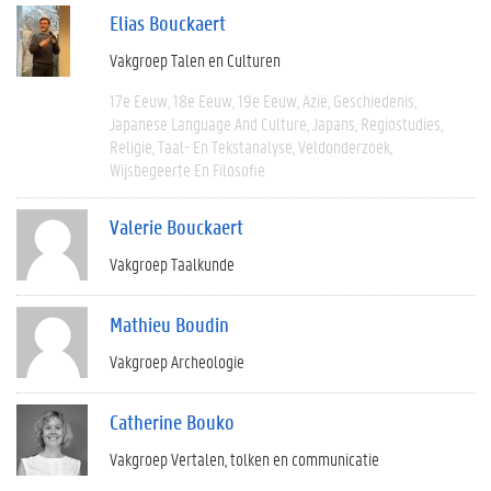
Elias Bouckaert
Vakgroep Talen en Culturen
17e Eeuw
18e Eeuw
19e Eeuw
Azië
Geschiedenis
Japanese Language And Culture
Japans
Regiostudies
Religie
Taal- En Tekstanalyse
Veldonderzoek
Wijsbegeerte En Filosofie
Valerie Bouckaert
Vakgroep Taalkunde
Mathieu Boudin
Vakgroep Archeologie
Catherine Bouko
Vakgroep Vertalen, tolken en communicatie