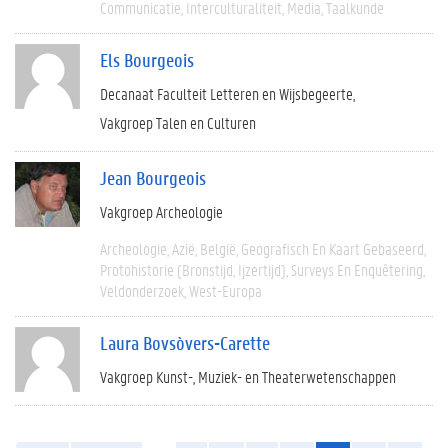
Communicatie
Interculturaliteit
Media
Taalkunde
Els Bourgeois
Decanaat Faculteit Letteren en Wijsbegeerte
Vakgroep Talen en Culturen
Jean Bourgeois
Vakgroep Archeologie
Archeologie
Azië
België
Geografisch En Kaart Gebaseerd
Protohistorie (bronstijd, Ijzertijd)
Surveys En Enquêtering
Veldonderzoek
West-Europa
Laura Bovsòvers-Carette
Vakgroep Kunst-, Muziek- en Theaterwetenschappen