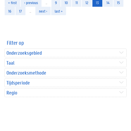
« first
‹ previous
…
9
10
11
12
13
14
15
16
17
…
next ›
last »
Filter op
Onderzoeksgebied
Taal
Onderzoeksmethode
Tijdsperiode
Regio