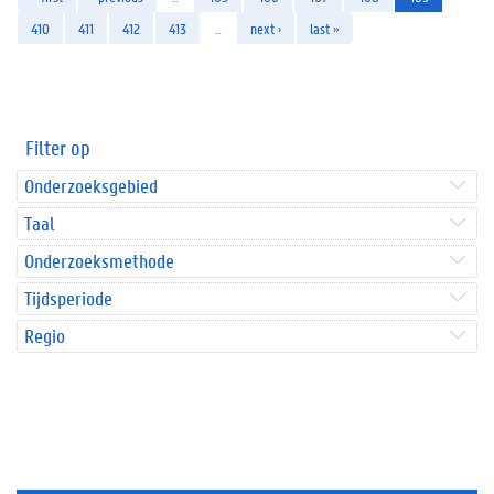
410
411
412
413
…
next ›
last »
Filter op
Onderzoeksgebied
Taal
Onderzoeksmethode
Tijdsperiode
Regio