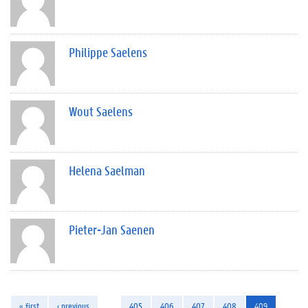
Philippe Saelens
Wout Saelens
Helena Saelman
Pieter-Jan Saenen
« first
‹ previous
…
405
406
407
408
409