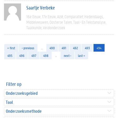
Saartje Verbeke
16e Eeuw
17e Eeuw
Azië
Comparatief
Hedendaags
Middeleeuwen
Oosterse Talen
Taal- En Tekstanalyse
Taalkunde
Veldonderzoek
« first
‹ previous
…
490
491
492
493
494
495
496
497
498
…
next ›
last »
Filter op
Onderzoeksgebied
Taal
Onderzoeksmethode