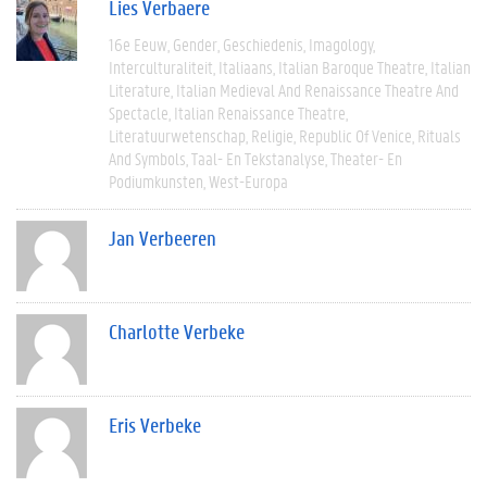
Lies Verbaere
16e Eeuw
Gender
Geschiedenis
Imagology
Interculturaliteit
Italiaans
Italian Baroque Theatre
Italian
Literature
Italian Medieval And Renaissance Theatre And
Spectacle
Italian Renaissance Theatre
Literatuurwetenschap
Religie
Republic Of Venice
Rituals
And Symbols
Taal- En Tekstanalyse
Theater- En
Podiumkunsten
West-Europa
Jan Verbeeren
Charlotte Verbeke
Eris Verbeke