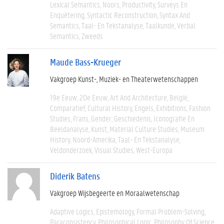
Lexical Semantics
Noors
Productivity
Surveys En
Enquêtering
Syntactic Reconstruction
Syntax And
Semantics
Taal- En Tekstanalyse
Taalkunde
Verbal
Semantics
Zweeds
Maude Bass-Krueger
Vakgroep Kunst-, Muziek- en Theaterwetenschappen
19e Eeuw
20e Eeuw
Art And Architecture
België
Comparatief
Cultural History
Engels
Exhibitions
Fashion
Studies
Frans
Gender
Geschiedenis
Iconografie En
Beeldanalyse
Kunst
Material Culture Studies
Museum
History
Noord-Amerika
Taal- En Tekstanalyse
Veldonderzoek
Visual Studies
West-Europa
Diderik Batens
Vakgroep Wijsbegeerte en Moraalwetenschap
Adaptive Logics
Epistemology
Formal Problem-Solving
Paraconsistency
Philosophical Logic
Philosophy Of Science