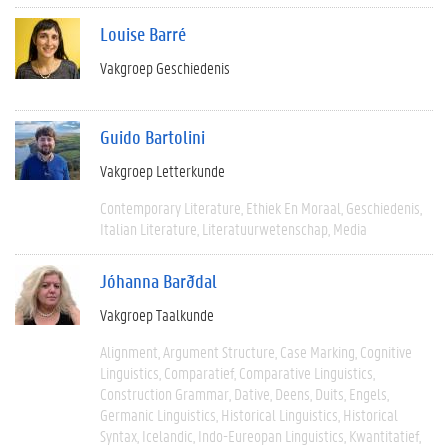
Louise Barré
Vakgroep Geschiedenis
Guido Bartolini
Vakgroep Letterkunde
Contemporary Literature
Ethiek En Moraal
Geschiedenis
Italian Literature
Literatuurwetenschap
Media
Jóhanna Barðdal
Vakgroep Taalkunde
Alignment
Argument Structure
Case Marking
Cognitive
Linguistics
Comparatief
Comparative Linguistics
Construction Grammar
Dative
Deens
Duits
Engels
Germanic Linguistics
Historical Linguistics
Historical
Syntax
Icelandic
Indo-Eureopan Linguistics
Kwantitatief