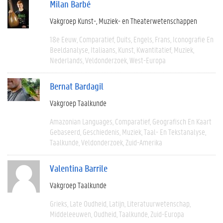
Milan Barbé
Vakgroep Kunst-, Muziek- en Theaterwetenschappen
18e Eeuw
Comparatief
Duits
Engels
Frans
Iconografie En
Beeldanalyse
Italiaans
Kunst
Kwantitatief
Muziek
Nederlands
Veldonderzoek
West-Europa
Bernat Bardagil
Vakgroep Taalkunde
Amazonian Languages
Comparatief
Geografisch En Kaart
Gebaseerd
Geschiedenis
Muziek
Taal- En Tekstanalyse
Taalkunde
Veldonderzoek
Zuid-Amerika
Valentina Barrile
Vakgroep Taalkunde
Grieks
Late Oudheid
Latijn
Literatuurwetenschap
Middeleeuwen
Oudheid
Taalkunde
Zuid-Europa