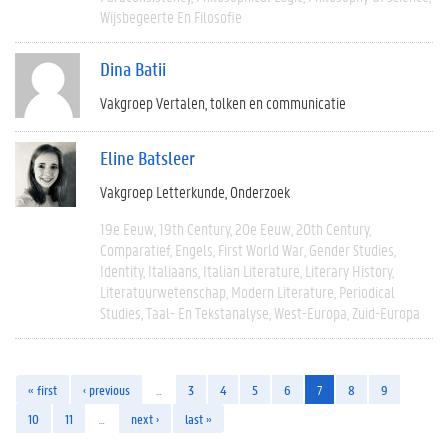
Wijsbegeerte En Filosofie
Dina Batii
Vakgroep Vertalen, tolken en communicatie
Eline Batsleer
Vakgroep Letterkunde
Onderzoek
19e Eeuw
19th Century
20e Eeuw
20th Century
Comparatief
Engels
First World War
Gender Studies
Identity
Italiaans
Italian Literature
Literary History
Literatuurwetenschap
Modern Literature
Periodical
Studies
Taal- En Tekstanalyse
West-Europa
Zuid-Europa
« first
‹ previous
…
3
4
5
6
7
8
9
10
11
…
next ›
last »