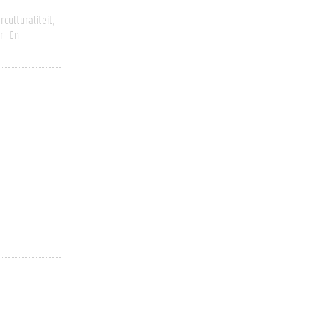
rculturaliteit
r- En