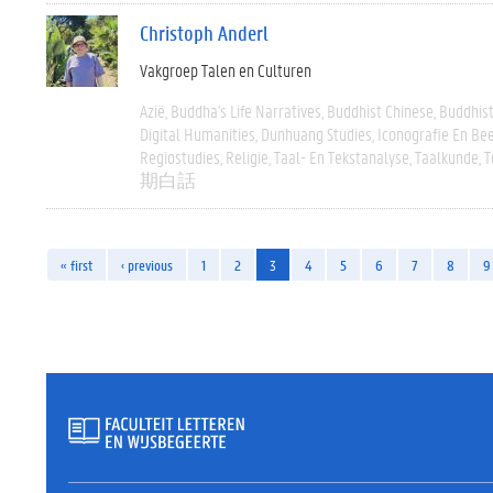
Christoph Anderl
Vakgroep Talen en Culturen
Azië
Buddha's Life Narratives
Buddhist Chinese
Buddhist
Digital Humanities
Dunhuang Studies
Iconografie En Be
Regiostudies
Religie
Taal- En Tekstanalyse
Taalkunde
T
期白話
« first
‹ previous
1
2
3
4
5
6
7
8
9