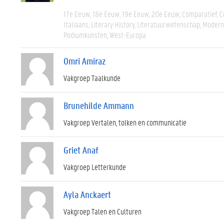
17e Eeuw
18e Eeuw
19e Eeuw
20e Eeuw
Comparatief
C
Italiaans
Literary History
Literatuurwetenschap
Modern 
Podiumkunsten
West-Europa
Omri Amiraz
Vakgroep Taalkunde
Brunehilde Ammann
Vakgroep Vertalen, tolken en communicatie
Griet Anaf
Vakgroep Letterkunde
Ayla Anckaert
Vakgroep Talen en Culturen