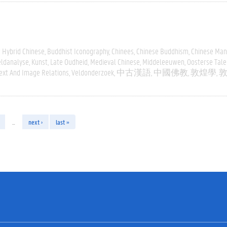
 Hybrid Chinese
Buddhist Iconography
Chinees
Chinese Buddhism
Chinese Man
eldanalyse
Kunst
Late Oudheid
Medieval Chinese
Middeleeuwen
Oosterse Tale
ext And Image Relations
Veldonderzoek
中古漢語
中國佛教
敦煌學
…
next ›
last »