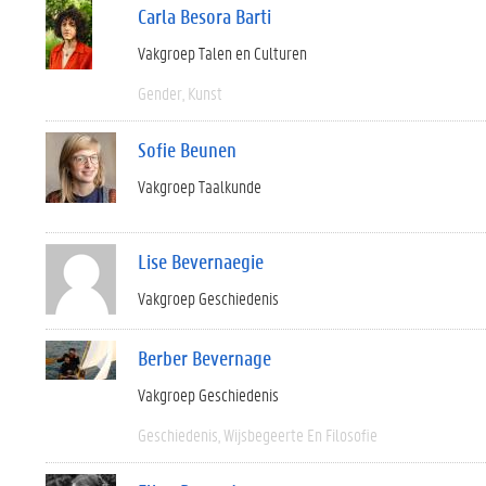
Carla Besora Barti
Vakgroep Talen en Culturen
Gender
Kunst
Sofie Beunen
Vakgroep Taalkunde
Lise Bevernaegie
Vakgroep Geschiedenis
Berber Bevernage
Vakgroep Geschiedenis
Geschiedenis
Wijsbegeerte En Filosofie