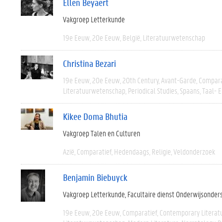
Ellen Beyaert
Vakgroep Letterkunde
19e Eeuw
20e Eeuw
België
Literatuurwetenschap
Christina Bezari
19e Eeuw
20e Eeuw
20th Century
Avant-Garde
Compara
Literatuurwetenschap
Periodical Studies
Spaans
Taal- 
Kikee Doma Bhutia
Vakgroep Talen en Culturen
Azië
Comparatief
Hedendaags
Religie
Veldonderzoek
Benjamin Biebuyck
Vakgroep Letterkunde
Facultaire dienst Onderwijsonder
19e Eeuw
20e Eeuw
Comparatief
Contemporary Literat