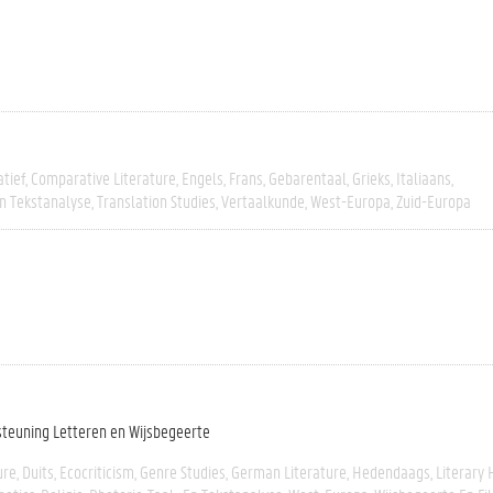
tief
Comparative Literature
Engels
Frans
Gebarentaal
Grieks
Italiaans
En Tekstanalyse
Translation Studies
Vertaalkunde
West-Europa
Zuid-Europa
steuning Letteren en Wijsbegeerte
ure
Duits
Ecocriticism
Genre Studies
German Literature
Hedendaags
Literary 