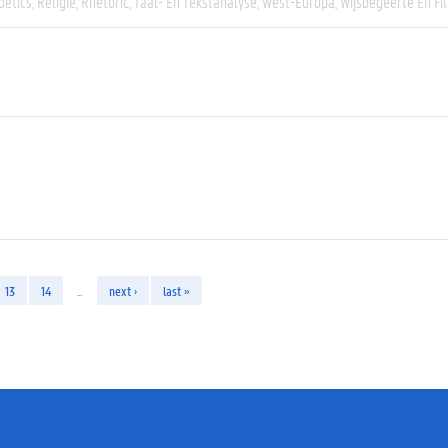
oetics
Religie
Rhetoric
Taal- En Tekstanalyse
West-Europa
Wijsbegeerte En Fil
13
14
…
next ›
last »