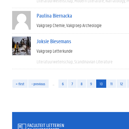
Literatuurwetenschap
Modern Literature
Narratology
P
Paulina Biernacka
Vakgroep Chemie
Vakgroep Archeologie
Joksie Biesemans
Vakgroep Letterkunde
Literatuurwetenschap
Scandinavian Literature
« first
‹ previous
…
6
7
8
9
10
11
12