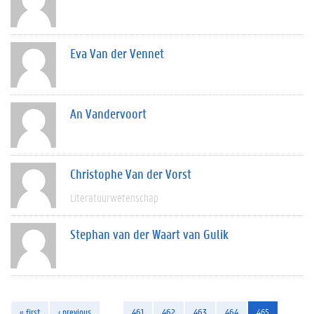
Eva Van der Vennet
An Vandervoort
Christophe Van der Vorst
Literatuurwetenschap
Stephan van der Waart van Gulik
« first
‹ previous
…
461
462
463
464
465