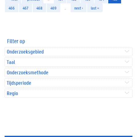
466
467
468
469
…
next ›
last »
Filter op
Onderzoeksgebied
Taal
Onderzoeksmethode
Tijdsperiode
Regio