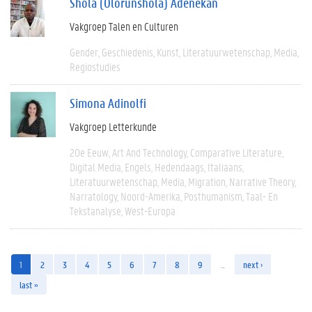
Shola (Olorunshola) Adenekan
Vakgroep Talen en Culturen
Gender
Geschiedenis
Kunst
Literatuurwetenschap
Media
Regiostudies
Simona Adinolfi
Vakgroep Letterkunde
20e Eeuw
Art And Technology
Comparative Literature
Digital Media
Engels
Hedendaags
Italiaans
Literatuurwetenschap
Media
Migration
Narrative Theory
Narratology
Noord-Amerika
Posthumanism
Taal- En
Tekstanalyse
West-Europa
1
2
3
4
5
6
7
8
9
…
next ›
last »