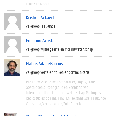
Ethiek En Moraal
Kristien Ackaert
Vakgroep Taalkunde
Emiliano Acosta
Vakgroep Wijsbegeerte en Moraalwetenschap
Matías Adam-Barrios
Vakgroep Vertalen, tolken en communicatie
19e Eeuw
20e Eeuw
Comparatief
Engels
Frans
Geschiedenis
Iconografie En Beeldanalyse
Interculturaliteit
Literatuurwetenschap
Portugees
Regiostudies
Spaans
Taal- En Tekstanalyse
Taalkunde
Venezuela
Vertaalkunde
Zuid-Amerika