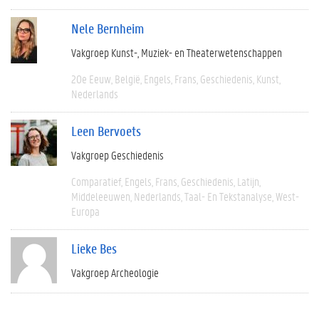
Nele Bernheim
Vakgroep Kunst-, Muziek- en Theaterwetenschappen
20e Eeuw
België
Engels
Frans
Geschiedenis
Kunst
Nederlands
Leen Bervoets
Vakgroep Geschiedenis
Comparatief
Engels
Frans
Geschiedenis
Latijn
Middeleeuwen
Nederlands
Taal- En Tekstanalyse
West-
Europa
Lieke Bes
Vakgroep Archeologie