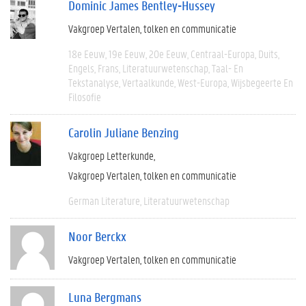
Dominic James Bentley-Hussey
Vakgroep Vertalen, tolken en communicatie
18e Eeuw
19e Eeuw
20e Eeuw
Centraal-Europa
Duits
Engels
Frans
Literatuurwetenschap
Taal- En
Tekstanalyse
Vertaalkunde
West-Europa
Wijsbegeerte En
Filosofie
Carolin Juliane Benzing
Vakgroep Letterkunde
Vakgroep Vertalen, tolken en communicatie
German Literature
Literatuurwetenschap
Noor Berckx
Vakgroep Vertalen, tolken en communicatie
Luna Bergmans