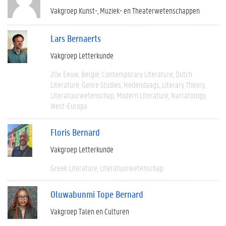
Vakgroep Kunst-, Muziek- en Theaterwetenschappen
Lars Bernaerts
Vakgroep Letterkunde
20e Eeuw
België
Contemporary Literature
Dutch
Literature
Genre Studies
Hedendaags
Literary Theory
Literatuurwetenschap
Modern Literature
Narratology
West-Europa
Floris Bernard
Vakgroep Letterkunde
Greek Literature
Literatuurwetenschap
Oluwabunmi Tope Bernard
Vakgroep Talen en Culturen