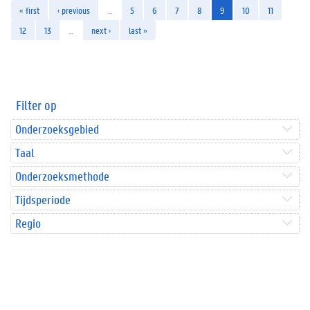
« first
‹ previous
…
5
6
7
8
9
10
11
12
13
…
next ›
last »
Filter op
Onderzoeksgebied
Taal
Onderzoeksmethode
Tijdsperiode
Regio