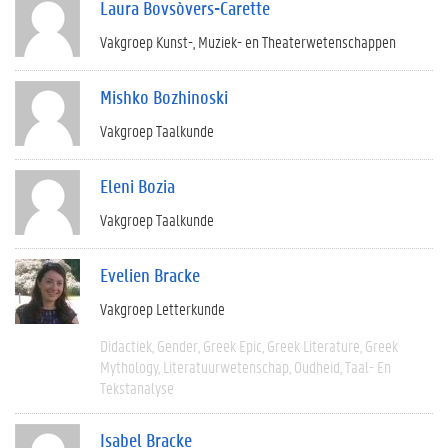
Laura Bovsòvers-Carette
Vakgroep Kunst-, Muziek- en Theaterwetenschappen
Mishko Bozhinoski
Vakgroep Taalkunde
Eleni Bozia
Vakgroep Taalkunde
Evelien Bracke
Vakgroep Letterkunde
Didactiek
Gender
Greek Epic
Greek Literature
Greek
Mythology
Literatuurwetenschap
Oudheid
Taal- En
Tekstanalyse
Isabel Bracke