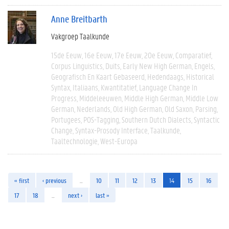
Anne Breitbarth
Vakgroep Taalkunde
15de Eeuw
16e Eeuw
17e Eeuw
20e Eeuw
Comparatief
Corpus Linguistics
Duits
Early New High German
Engels
Geografisch En Kaart Gebaseerd
Hedendaags
Historical
Syntax
Italiaans
Kwantitatief
Language Change In
Progress
Middeleeuwen
Middle High German
Middle Low
German
Nederlands
Old High German
Old Saxon
Parsing
Portugees
POS-Tagging
Southern Dutch Dialects
Syntactic
Change
Syntax-Prosody Interface
Taalkunde
Taaltechnologie
West-Europa
« first
‹ previous
…
10
11
12
13
14
15
16
17
18
…
next ›
last »