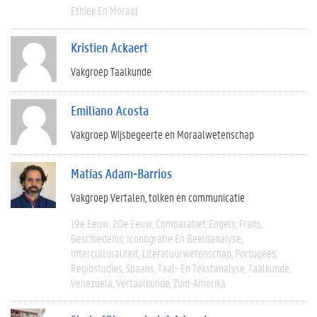
Ethiek En Moraal
Kristien Ackaert
Vakgroep Taalkunde
Emiliano Acosta
Vakgroep Wijsbegeerte en Moraalwetenschap
Matías Adam-Barrios
Vakgroep Vertalen, tolken en communicatie
19e Eeuw
20e Eeuw
Comparatief
Engels
Frans
Geschiedenis
Iconografie En Beeldanalyse
Interculturaliteit
Literatuurwetenschap
Portugees
Regiostudies
Spaans
Taal- En Tekstanalyse
Taalkunde
Venezuela
Vertaalkunde
Zuid-Amerika