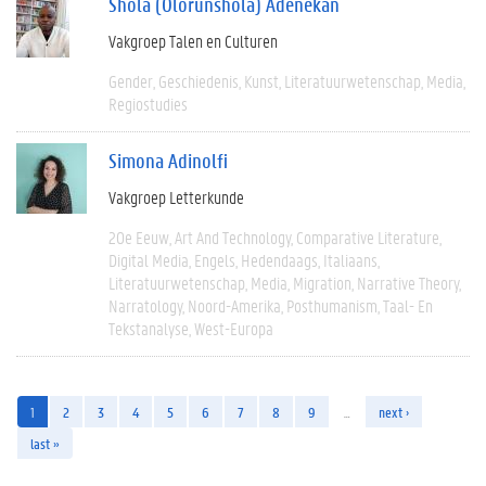
Shola (Olorunshola) Adenekan
Vakgroep Talen en Culturen
Gender
Geschiedenis
Kunst
Literatuurwetenschap
Media
Regiostudies
Simona Adinolfi
Vakgroep Letterkunde
20e Eeuw
Art And Technology
Comparative Literature
Digital Media
Engels
Hedendaags
Italiaans
Literatuurwetenschap
Media
Migration
Narrative Theory
Narratology
Noord-Amerika
Posthumanism
Taal- En
Tekstanalyse
West-Europa
1
2
3
4
5
6
7
8
9
…
next ›
last »