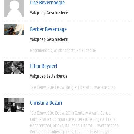
Lise Bevernaegie
Vakgroep Geschiedenis
Berber Bevernage
Vakgroep Geschiedenis
Geschiedenis
Wijsbegeerte En Filosofie
Ellen Beyaert
Vakgroep Letterkunde
19e Eeuw
20e Eeuw
België
Literatuurwetenschap
Christina Bezari
19e Eeuw
20e Eeuw
20th Century
Avant-Garde
Comparatief
Comparative Literature
Engels
Frans
Gebarentaal
Grieks
Italiaans
Literatuurwetenschap
Periodical Studies
Spaans
Taal- En Tekstanalyse