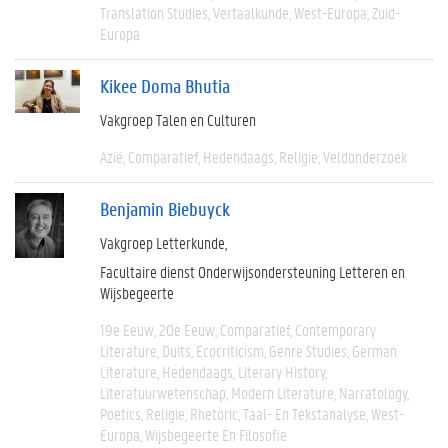
Translation Studies
Vertaalkunde
West-Europa
Zuid-
Europa
Kikee Doma Bhutia
Vakgroep Talen en Culturen
Azië
Comparatief
Hedendaags
Religie
Veldonderzoek
Benjamin Biebuyck
Vakgroep Letterkunde
Facultaire dienst Onderwijsondersteuning Letteren en
Wijsbegeerte
19e Eeuw
20e Eeuw
Comparatief
Contemporary
Literature
Duits
Ecocriticism
Genre Studies
German
Literature
Hedendaags
Literary History
Literatuurwetenschap
Modern Literature
Narratology
Poetics
Religie
Rhetoric
Taal- En Tekstanalyse
West-
Europa
Wijsbegeerte En Filosofie