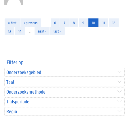
« first
‹ previous
…
6
7
8
9
10
11
12
13
14
…
next ›
last »
Filter op
Onderzoeksgebied
Taal
Onderzoeksmethode
Tijdsperiode
Regio