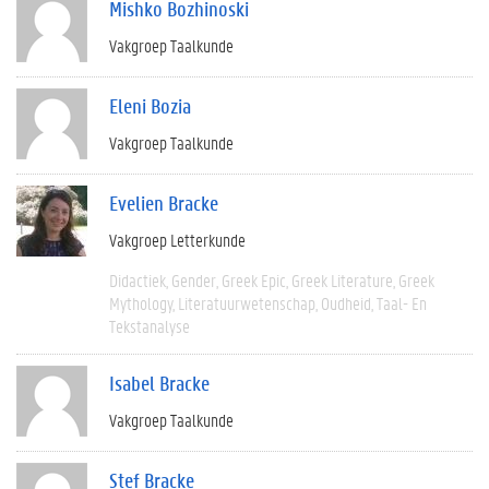
Mishko Bozhinoski
Vakgroep Taalkunde
Eleni Bozia
Vakgroep Taalkunde
Evelien Bracke
Vakgroep Letterkunde
Didactiek
Gender
Greek Epic
Greek Literature
Greek
Mythology
Literatuurwetenschap
Oudheid
Taal- En
Tekstanalyse
Isabel Bracke
Vakgroep Taalkunde
Stef Bracke