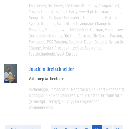
15de Eeuw
16e Eeuw
17e Eeuw
20e Eeuw
Comparatief
Corpus Linguistics
Duits
Early New High German
Engels
Geografisch En Kaart Gebaseerd
Hedendaags
Historical
Syntax
Italiaans
Kwantitatief
Language Change In
Progress
Middeleeuwen
Middle High German
Middle Low
German
Nederlands
Old High German
Old Saxon
Parsing
Portugees
POS-Tagging
Southern Dutch Dialects
Syntactic
Change
Syntax-Prosody Interface
Taalkunde
Taaltechnologie
West-Europa
Joachim Bretschneider
Vakgroep Archeologie
Archeologie
Comparatief
Geografisch En Kaart Gebaseerd
Iconografie En Beeldanalyse
Nabije Oosten
Protohistorie
(bronstijd, Ijzertijd)
Surveys En Enquêtering
Veldonderzoek