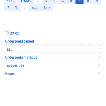
« first
‹ previous
…
10
11
12
13
14
15
16
17
18
…
next ›
last »
Filter op
Onderzoeksgebied
Taal
Onderzoeksmethode
Tijdsperiode
Regio