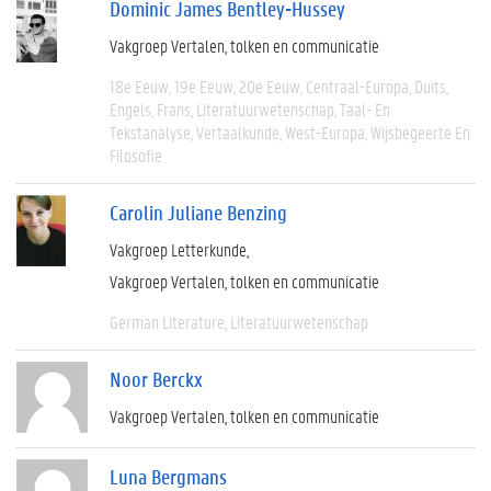
Dominic James Bentley-Hussey
Vakgroep Vertalen, tolken en communicatie
18e Eeuw
19e Eeuw
20e Eeuw
Centraal-Europa
Duits
Engels
Frans
Literatuurwetenschap
Taal- En
Tekstanalyse
Vertaalkunde
West-Europa
Wijsbegeerte En
Filosofie
Carolin Juliane Benzing
Vakgroep Letterkunde
Vakgroep Vertalen, tolken en communicatie
German Literature
Literatuurwetenschap
Noor Berckx
Vakgroep Vertalen, tolken en communicatie
Luna Bergmans