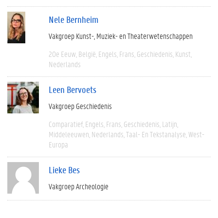
Nele Bernheim
Vakgroep Kunst-, Muziek- en Theaterwetenschappen
20e Eeuw
België
Engels
Frans
Geschiedenis
Kunst
Nederlands
Leen Bervoets
Vakgroep Geschiedenis
Comparatief
Engels
Frans
Geschiedenis
Latijn
Middeleeuwen
Nederlands
Taal- En Tekstanalyse
West-
Europa
Lieke Bes
Vakgroep Archeologie