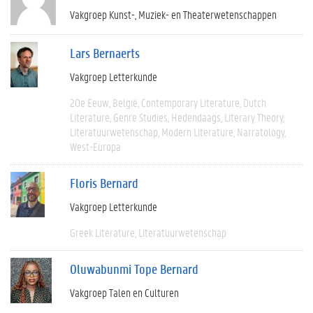
Vakgroep Kunst-, Muziek- en Theaterwetenschappen
Lars Bernaerts
Vakgroep Letterkunde
20e Eeuw
België
Contemporary Literature
Dutch
Literature
Genre Studies
Hedendaags
Literary Theory
Literatuurwetenschap
Modern Literature
Narratology
West-Europa
Floris Bernard
Vakgroep Letterkunde
Greek Literature
Literatuurwetenschap
Oluwabunmi Tope Bernard
Vakgroep Talen en Culturen