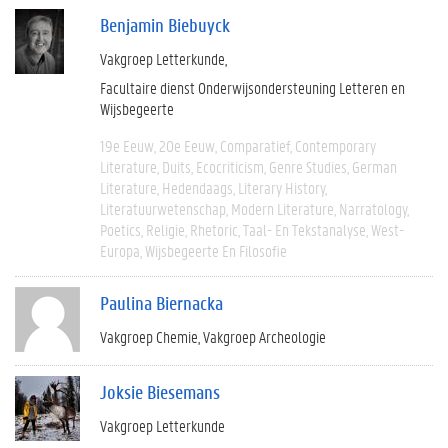
Benjamin Biebuyck
Vakgroep Letterkunde
Facultaire dienst Onderwijsondersteuning Letteren en
Wijsbegeerte
19e Eeuw
20e Eeuw
Comparatief
Contemporary
Literature
Duits
Ecocriticism
Genre Studies
German
Literature
Hedendaags
Literary History
Literatuurwetenschap
Modern Literature
Narratology
Poetics
Religie
Rhetoric
Taal- En Tekstanalyse
West-
Europa
Wijsbegeerte En Filosofie
Paulina Biernacka
Vakgroep Chemie
Vakgroep Archeologie
Joksie Biesemans
Vakgroep Letterkunde