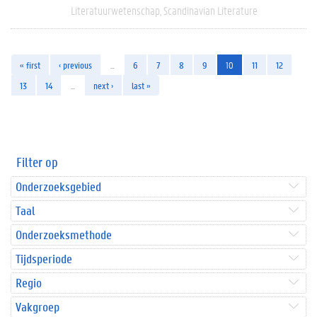
Literatuurwetenschap
Scandinavian Literature
« first
‹ previous
…
6
7
8
9
10
11
12
13
14
…
next ›
last »
Filter op
Onderzoeksgebied
Taal
Onderzoeksmethode
Tijdsperiode
Regio
Vakgroep