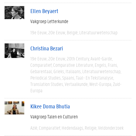
Ellen Beyaert
Vakgroep Letterkunde
19e Eeuw
20e Eeuw
België
Literatuurwetenschap
Christina Bezari
19e Eeuw
20e Eeuw
20th Century
Avant-Garde
Comparatief
Comparative Literature
Engels
Frans
Gebarentaal
Grieks
Italiaans
Literatuurwetenschap
Periodical Studies
Spaans
Taal- En Tekstanalyse
Translation Studies
Vertaalkunde
West-Europa
Zuid-
Europa
Kikee Doma Bhutia
Vakgroep Talen en Culturen
Azië
Comparatief
Hedendaags
Religie
Veldonderzoek