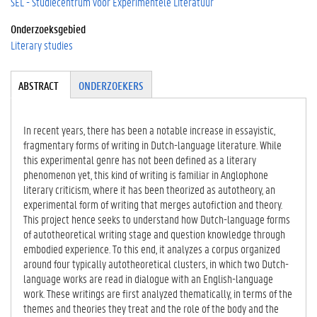
SEL - Studiecentrum voor Experimentele Literatuur
Onderzoeksgebied
Literary studies
Tabgroup
ABSTRACT
(A
ONDERZOEKERS
CT
IE
VE
In recent years, there has been a notable increase in essayistic,
TA
fragmentary forms of writing in Dutch-language literature. While
BB
this experimental genre has not been defined as a literary
LA
phenomenon yet, this kind of writing is familiar in Anglophone
D)
literary criticism, where it has been theorized as autotheory, an
experimental form of writing that merges autofiction and theory.
This project hence seeks to understand how Dutch-language forms
of autotheoretical writing stage and question knowledge through
embodied experience. To this end, it analyzes a corpus organized
around four typically autotheoretical clusters, in which two Dutch-
language works are read in dialogue with an English-language
work. These writings are first analyzed thematically, in terms of the
themes and theories they treat and the role of the body and the