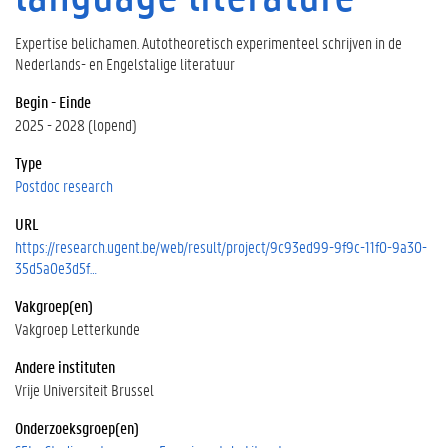
Expertise belichamen. Autotheoretisch experimenteel schrijven in de
Nederlands- en Engelstalige literatuur
Begin - Einde
2025 - 2028 (lopend)
Type
Postdoc research
URL
https://research.ugent.be/web/result/project/9c93ed99-9f9c-11f0-9a30-
35d5a0e3d5f…
Vakgroep(en)
Vakgroep Letterkunde
Andere instituten
Vrije Universiteit Brussel
Onderzoeksgroep(en)