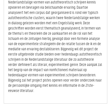
Nederlandstalige vormen van autotheoretisch schrijven kennis
opvoeren en bevragen via belichaamde ervaring. Daartoe
analyseert het een corpus dat georganiseerd is rond vier typisch
autotheoretische clusters, waarin twee Nederlandstalige werken
in dialoog gelezen worden met een Engelstalig werk. Deze
geschriften worden eerst thematisch geanalyseerd, in termen van
de thema’s en theorieën die ze aankaarten en de rol van het
lichaam en de zintuigen hierbij, gevolgd door een formele analyse
van de experimentele strategieën die de relatie tussen de ik en de
mediatie van ervaring destabiliseren. Bijgevolg wil dit project de
eerste uitgebreide studie bieden over hedendaags autotheoretisch
schrijven in de Nederlandstalige literatuur die zo autotheorie
verder definieert als literair, experimenteel genre. Deze aanpak zal
het begrip van de impact van nonfictioneel materiaal op
hedendaagse vormen van experimenteel schrijven bevorderen.
Bijgevolg zal het project pistes openen voor verder onderzoek naar
de persoonlijke omgang met kennis en informatie in de 21ste-
eeuwse literatuur.