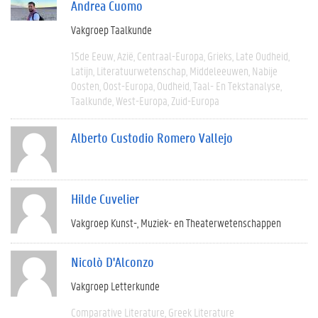
Andrea Cuomo
Vakgroep Taalkunde
15de Eeuw
Azië
Centraal-Europa
Grieks
Late Oudheid
Latijn
Literatuurwetenschap
Middeleeuwen
Nabije
Oosten
Oost-Europa
Oudheid
Taal- En Tekstanalyse
Taalkunde
West-Europa
Zuid-Europa
Alberto Custodio Romero Vallejo
Hilde Cuvelier
Vakgroep Kunst-, Muziek- en Theaterwetenschappen
Nicolò D'Alconzo
Vakgroep Letterkunde
Comparative Literature
Greek Literature