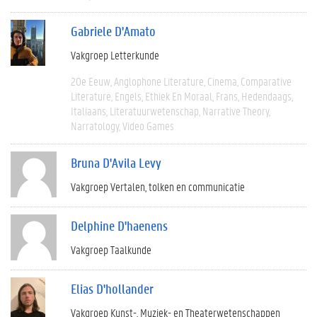
Gabriele D'Amato
Vakgroep Letterkunde
20e Eeuw
Anglophone Literature
Cinema
Comparative
Literature
Engels
Ethiek En Moraal
Frans
Hedendaags
Italiaans
Literatuurwetenschap
Narrative Theory
Narratology
Video Games
Bruna D'Avila Levy
Vakgroep Vertalen, tolken en communicatie
Delphine D'haenens
Vakgroep Taalkunde
Elias D'hollander
Vakgroep Kunst-, Muziek- en Theaterwetenschappen