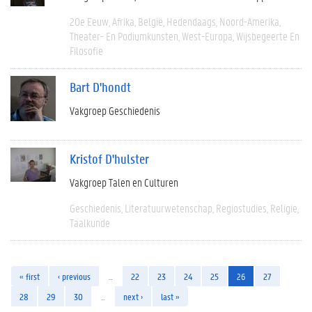
20e Eeuw
Afrika
België
Hedendaags
Noord-Amerika
Theater- En Podiumkunsten
West-Europa
Wijsbegeerte En
Filosofie
Bart D'hondt
Vakgroep Geschiedenis
Kristof D'hulster
Vakgroep Talen en Culturen
Geschiedenis
Literatuurwetenschap
Regiostudies
Religie
Taalkunde
« first
‹ previous
…
22
23
24
25
26
27
28
29
30
…
next ›
last »