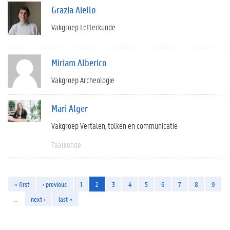
Grazia Aiello
Vakgroep Letterkunde
Miriam Alberico
Vakgroep Archeologie
Mari Alger
Vakgroep Vertalen, tolken en communicatie
Taalkunde
« first
‹ previous
1
2
3
4
5
6
7
8
9
…
next ›
last »