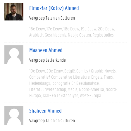
Elmozfar (Kotoz) Ahmed
Vakgroep Talen en Culturen
16e Eeuw
17e Eeuw
18e Eeuw
19e Eeuw
20e Eeuw
Arabisch
Geschiedenis
Nabije Oosten
Regiostudies
Maaheen Ahmed
Vakgroep Letterkunde
19e Eeuw
20e Eeuw
België
Comics / Graphic Novels
Comparatief
Comparative Literature
Engels
Frans
Hedendaags
Iconografie En Beeldanalyse
Literatuurwetenschap
Media
Noord-Amerika
Noord-
Europa
Taal- En Tekstanalyse
West-Europa
Shaheen Ahmed
Vakgroep Talen en Culturen