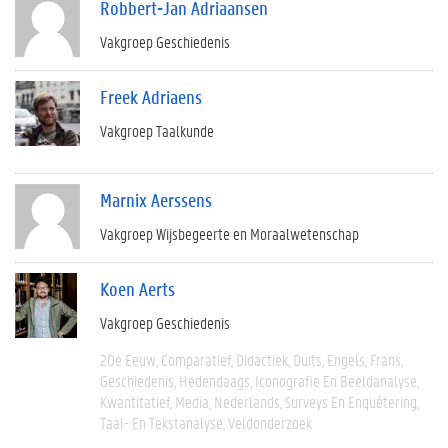
Robbert-Jan Adriaansen
Vakgroep Geschiedenis
Freek Adriaens
Vakgroep Taalkunde
Marnix Aerssens
Vakgroep Wijsbegeerte en Moraalwetenschap
Koen Aerts
Vakgroep Geschiedenis
20e Eeuw
Comparatief
Didactiek
Duits
Engels
Frans
Geschiedenis
Hedendaags
Iconografie En Beeldanalyse
Kwantitatief
Media
Nederlands
Surveys En Enquêtering
Taal- En Tekstanalyse
Veldonderzoek