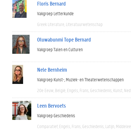
Floris Bernard
Vakgroep Letterkunde
Greek Literature
Literatuurwetenschap
Oluwabunmi Tope Bernard
Vakgroep Talen en Culturen
Nele Bernheim
Vakgroep Kunst-, Muziek- en Theaterwetenschappen
20e Eeuw
België
Engels
Frans
Geschiedenis
Kunst
Ned
Leen Bervoets
Vakgroep Geschiedenis
Comparatief
Engels
Frans
Geschiedenis
Latijn
Middele