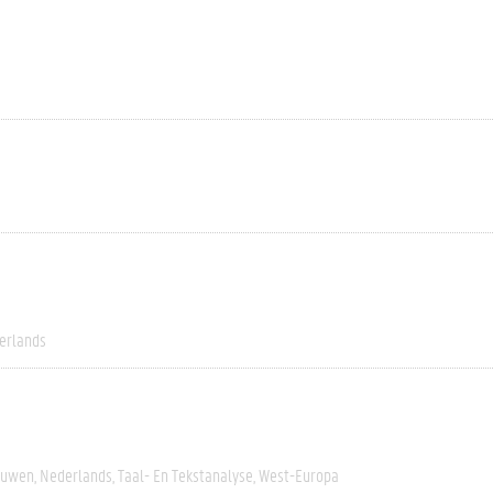
erlands
euwen
Nederlands
Taal- En Tekstanalyse
West-Europa