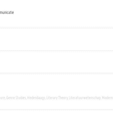
mmunicatie
ture
Genre Studies
Hedendaags
Literary Theory
Literatuurwetenschap
Modern 