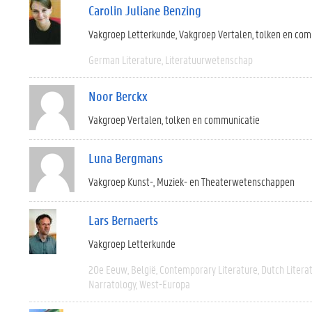
Carolin Juliane Benzing
Vakgroep Letterkunde
Vakgroep Vertalen, tolken en co
German Literature
Literatuurwetenschap
Noor Berckx
Vakgroep Vertalen, tolken en communicatie
Luna Bergmans
Vakgroep Kunst-, Muziek- en Theaterwetenschappen
Lars Bernaerts
Vakgroep Letterkunde
20e Eeuw
België
Contemporary Literature
Dutch Litera
Narratology
West-Europa