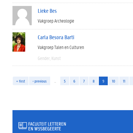
Lieke Bes
Vakgroep Archeologie
Carla Besora Barti
Vakgroep Talen en Culturen
Gender
Kunst
« first
‹ previous
…
5
6
7
8
9
10
11