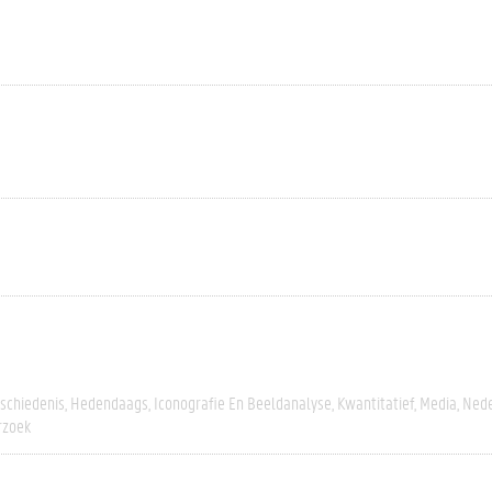
schiedenis
Hedendaags
Iconografie En Beeldanalyse
Kwantitatief
Media
Nede
rzoek