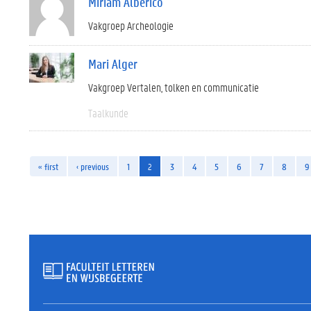
Miriam Alberico
Vakgroep Archeologie
Mari Alger
Vakgroep Vertalen, tolken en communicatie
Taalkunde
« first
‹ previous
1
2
3
4
5
6
7
8
9