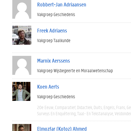
Robbert-Jan Adriaansen
Vakgroep Geschiedenis
Freek Adriaens
Vakgroep Taalkunde
Marnix Aerssens
Vakgroep Wijsbegeerte en Moraalwetenschap
Koen Aerts
Vakgroep Geschiedenis
20e Eeuw
Comparatief
Didactiek
Duits
Engels
Frans
Ge
Surveys En Enquêtering
Taal- En Tekstanalyse
Veldonde
Elmozfar (Kotoz) Ahmed