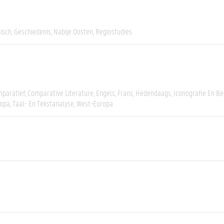
isch
Geschiedenis
Nabije Oosten
Regiostudies
paratief
Comparative Literature
Engels
Frans
Hedendaags
Iconografie En B
opa
Taal- En Tekstanalyse
West-Europa