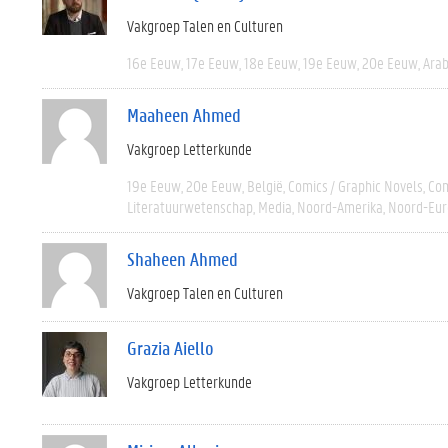
Vakgroep Talen en Culturen
16e Eeuw
17e Eeuw
18e Eeuw
19e Eeuw
20e Eeuw
Arab
Maaheen Ahmed
Vakgroep Letterkunde
19e Eeuw
20e Eeuw
België
Comics / Graphic Novels
Com
Literatuurwetenschap
Media
Noord-Amerika
Noord-Eur
Shaheen Ahmed
Vakgroep Talen en Culturen
Grazia Aiello
Vakgroep Letterkunde