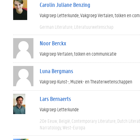
Carolin Juliane Benzing
Vakgroep Letterkunde
Vakgroep Vertalen, tolken en co
German Literature
Literatuurwetenschap
Noor Berckx
Vakgroep Vertalen, tolken en communicatie
Luna Bergmans
Vakgroep Kunst-, Muziek- en Theaterwetenschappen
Lars Bernaerts
Vakgroep Letterkunde
20e Eeuw
België
Contemporary Literature
Dutch Litera
Narratology
West-Europa