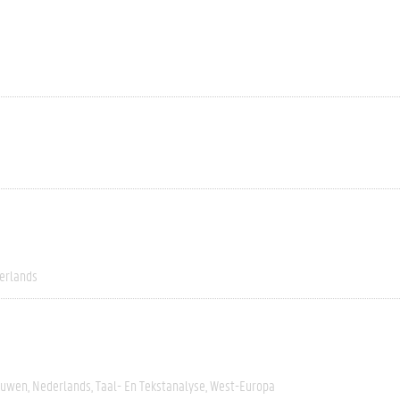
erlands
euwen
Nederlands
Taal- En Tekstanalyse
West-Europa