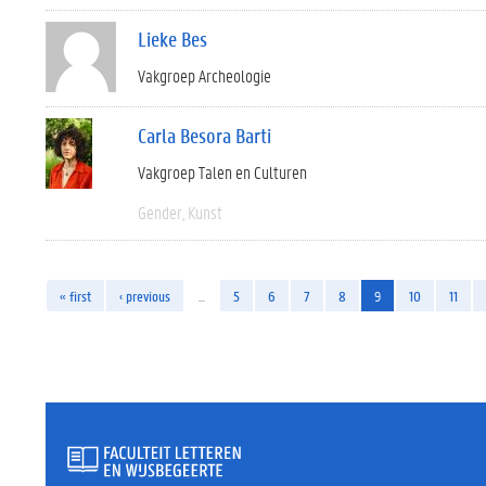
Lieke Bes
Vakgroep Archeologie
Carla Besora Barti
Vakgroep Talen en Culturen
Gender
Kunst
« first
‹ previous
…
5
6
7
8
9
10
11