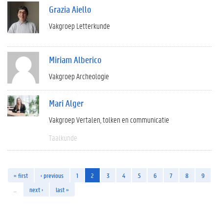
Grazia Aiello
Vakgroep Letterkunde
Miriam Alberico
Vakgroep Archeologie
Mari Alger
Vakgroep Vertalen, tolken en communicatie
Taalkunde
« first
‹ previous
1
2
3
4
5
6
7
8
9
…
next ›
last »