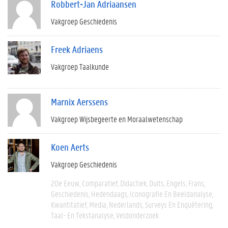
Robbert-Jan Adriaansen
Vakgroep Geschiedenis
Freek Adriaens
Vakgroep Taalkunde
Marnix Aerssens
Vakgroep Wijsbegeerte en Moraalwetenschap
Koen Aerts
Vakgroep Geschiedenis
20e Eeuw
Comparatief
Didactiek
Duits
Engels
Frans
Geschiedenis
Hedendaags
Iconografie En Beeldanalyse
Kwantitatief
Media
Nederlands
Surveys En Enquêtering
Taal- En Tekstanalyse
Veldonderzoek