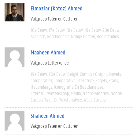
Elmozfar (Kotoz) Ahmed
Vakgroep Talen en Culturen
16e Eeuw
17e Eeuw
18e Eeuw
19e Eeuw
20e Eeuw
Arabisch
Geschiedenis
Nabije Oosten
Regiostudies
Maaheen Ahmed
Vakgroep Letterkunde
19e Eeuw
20e Eeuw
België
Comics / Graphic Novels
Comparatief
Comparative Literature
Engels
Frans
Hedendaags
Iconografie En Beeldanalyse
Literatuurwetenschap
Media
Noord-Amerika
Noord-
Europa
Taal- En Tekstanalyse
West-Europa
Shaheen Ahmed
Vakgroep Talen en Culturen