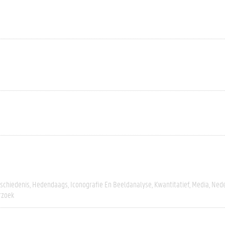
schiedenis
Hedendaags
Iconografie En Beeldanalyse
Kwantitatief
Media
Nede
rzoek