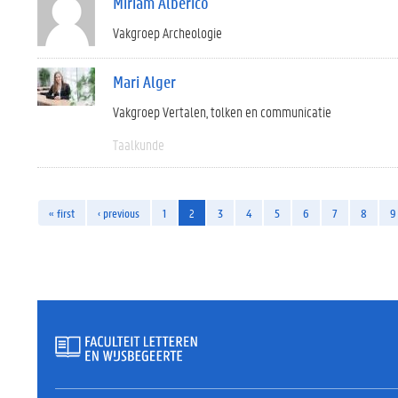
Miriam Alberico
Vakgroep Archeologie
Mari Alger
Vakgroep Vertalen, tolken en communicatie
Taalkunde
« first
‹ previous
1
2
3
4
5
6
7
8
9