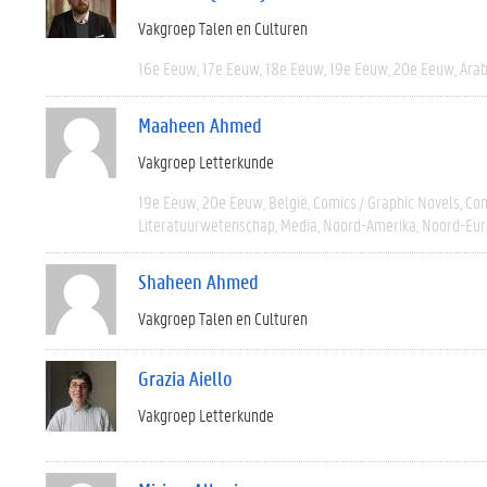
Vakgroep Talen en Culturen
16e Eeuw
17e Eeuw
18e Eeuw
19e Eeuw
20e Eeuw
Arab
Maaheen Ahmed
Vakgroep Letterkunde
19e Eeuw
20e Eeuw
België
Comics / Graphic Novels
Com
Literatuurwetenschap
Media
Noord-Amerika
Noord-Eur
Shaheen Ahmed
Vakgroep Talen en Culturen
Grazia Aiello
Vakgroep Letterkunde