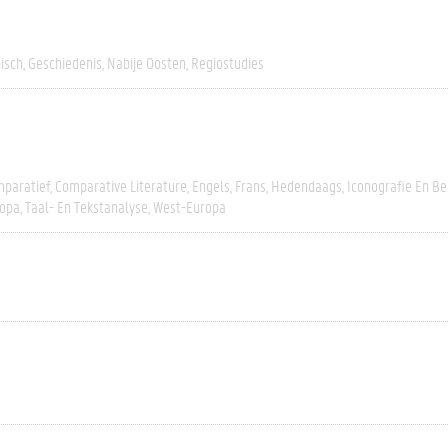
isch
Geschiedenis
Nabije Oosten
Regiostudies
paratief
Comparative Literature
Engels
Frans
Hedendaags
Iconografie En B
opa
Taal- En Tekstanalyse
West-Europa