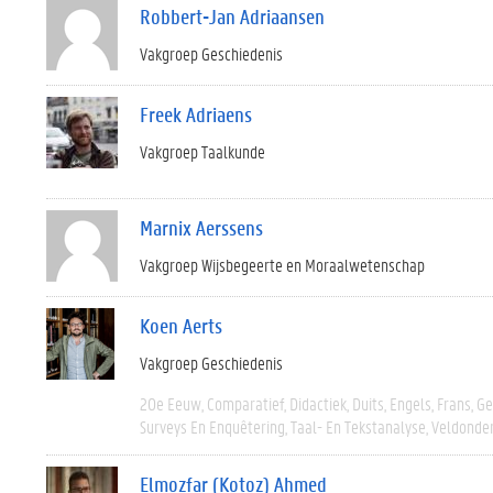
Robbert-Jan Adriaansen
Vakgroep Geschiedenis
Freek Adriaens
Vakgroep Taalkunde
Marnix Aerssens
Vakgroep Wijsbegeerte en Moraalwetenschap
Koen Aerts
Vakgroep Geschiedenis
20e Eeuw
Comparatief
Didactiek
Duits
Engels
Frans
Ge
Surveys En Enquêtering
Taal- En Tekstanalyse
Veldonde
Elmozfar (Kotoz) Ahmed