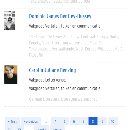
Tekstanalyse
Taalkunde
Zuid-Europa
Dominic James Bentley-Hussey
Vakgroep Vertalen, tolken en communicatie
18e Eeuw
19e Eeuw
20e Eeuw
Centraal-Europa
Duits
Engels
Frans
Literatuurwetenschap
Taal- En
Tekstanalyse
Vertaalkunde
West-Europa
Wijsbegeerte En
Filosofie
Carolin Juliane Benzing
Vakgroep Letterkunde
Vakgroep Vertalen, tolken en communicatie
German Literature
Literatuurwetenschap
« first
‹ previous
…
4
5
6
7
8
9
10
11
12
…
next ›
last »