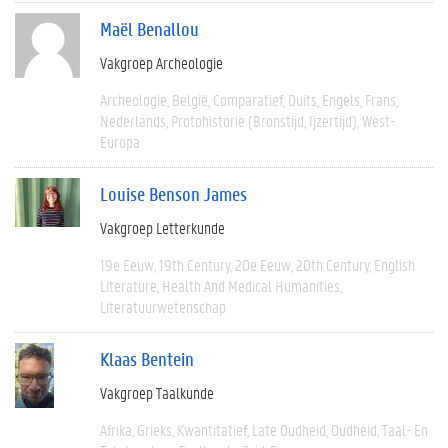
Maël Benallou
Vakgroep Archeologie
Archeologie
België
Comparatief
Duits
Engels
Frans
Nederlands
Protohistorie (bronstijd, Ijzertijd)
West-
Europa
Louise Benson James
Vakgroep Letterkunde
19e Eeuw
19th Century
20e Eeuw
20th Century
English
Literature
Health And Medical Humanities
Literatuurwetenschap
Klaas Bentein
Vakgroep Taalkunde
Afrika
Grieks
Kwantitatief
Late Oudheid
Oudheid
Taal- En