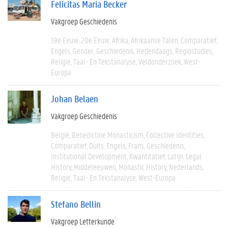
Felicitas Maria Becker
Vakgroep Geschiedenis
19e Eeuw
20e Eeuw
Afrika
Afrikaanse Talen
Comparatief
Engels
Gender
Geschiedenis
Hedendaags
Regiostudies
Religie
Taal- En Tekstanalyse
Veldonderzoek
West-
Europa
Johan Belaen
Vakgroep Geschiedenis
België
Benedictine Monasticism
Collective Identities
Comparatief
Duits
Engels
Frans
Geschiedenis
Institutional Development
Kwantitatief
Latijn
Legal
History
Middeleeuwen
Monastic History
Nederlands
Religie
Taal- En Tekstanalyse
West-Europa
Stefano Bellin
Vakgroep Letterkunde