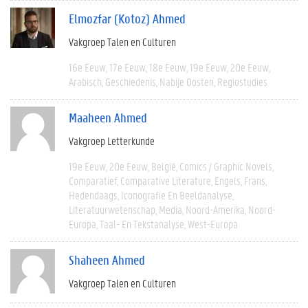
Elmozfar (Kotoz) Ahmed
Vakgroep Talen en Culturen
16e Eeuw
17e Eeuw
18e Eeuw
19e Eeuw
20e Eeuw
Arabisch
Geschiedenis
Nabije Oosten
Regiostudies
Maaheen Ahmed
Vakgroep Letterkunde
19e Eeuw
20e Eeuw
België
Comics / Graphic Novels
Comparatief
Comparative Literature
Engels
Frans
Hedendaags
Iconografie En Beeldanalyse
Literatuurwetenschap
Media
Noord-Amerika
Noord-
Europa
Taal- En Tekstanalyse
West-Europa
Shaheen Ahmed
Vakgroep Talen en Culturen