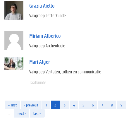
Grazia Aiello
Vakgroep Letterkunde
Miriam Alberico
Vakgroep Archeologie
Mari Alger
Vakgroep Vertalen, tolken en communicatie
Taalkunde
« first
‹ previous
1
2
3
4
5
6
7
8
9
…
next ›
last »