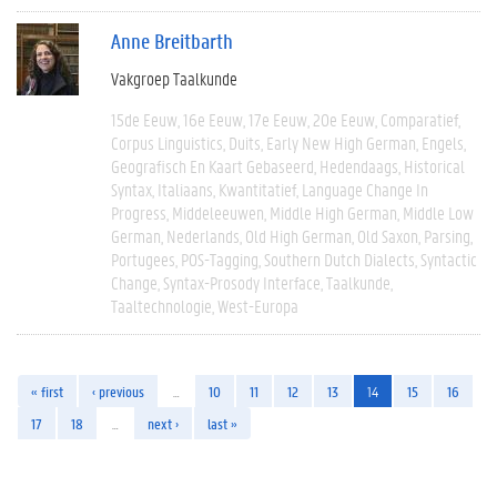
Anne Breitbarth
Vakgroep Taalkunde
15de Eeuw
16e Eeuw
17e Eeuw
20e Eeuw
Comparatief
Corpus Linguistics
Duits
Early New High German
Engels
Geografisch En Kaart Gebaseerd
Hedendaags
Historical
Syntax
Italiaans
Kwantitatief
Language Change In
Progress
Middeleeuwen
Middle High German
Middle Low
German
Nederlands
Old High German
Old Saxon
Parsing
Portugees
POS-Tagging
Southern Dutch Dialects
Syntactic
Change
Syntax-Prosody Interface
Taalkunde
Taaltechnologie
West-Europa
« first
‹ previous
…
10
11
12
13
14
15
16
17
18
…
next ›
last »