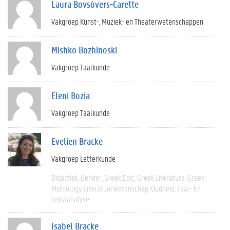
Laura Bovsòvers-Carette
Vakgroep Kunst-, Muziek- en Theaterwetenschappen
Mishko Bozhinoski
Vakgroep Taalkunde
Eleni Bozia
Vakgroep Taalkunde
Evelien Bracke
Vakgroep Letterkunde
Didactiek
Gender
Greek Epic
Greek Literature
Greek
Mythology
Literatuurwetenschap
Oudheid
Taal- En
Tekstanalyse
Isabel Bracke