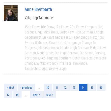
Anne Breitbarth
Vakgroep Taalkunde
15de Eeuw
16e Eeuw
17e Eeuw
20e Eeuw
Comparatief
Corpus Linguistics
Duits
Early New High German
Engels
Geografisch En Kaart Gebaseerd
Hedendaags
Historical
Syntax
Italiaans
Kwantitatief
Language Change In
Progress
Middeleeuwen
Middle High German
Middle Low
German
Nederlands
Old High German
Old Saxon
Parsing
Portugees
POS-Tagging
Southern Dutch Dialects
Syntactic
Change
Syntax-Prosody Interface
Taalkunde
Taaltechnologie
West-Europa
« first
‹ previous
…
10
11
12
13
14
15
16
17
18
…
next ›
last »