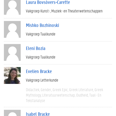
Laura Bovsòvers-Carette
Vakgroep Kunst-, Muziek- en Theaterwetenschappen
Mishko Bozhinoski
Vakgroep Taalkunde
Eleni Bozia
Vakgroep Taalkunde
Evelien Bracke
Vakgroep Letterkunde
Didactiek
Gender
Greek Epic
Greek Literature
Greek
Mythology
Literatuurwetenschap
Oudheid
Taal- En
Tekstanalyse
Isabel Bracke