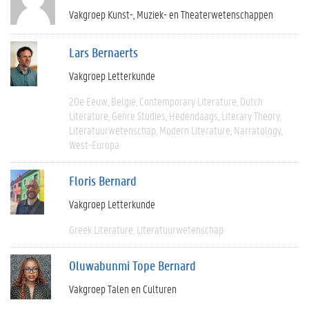
Vakgroep Kunst-, Muziek- en Theaterwetenschappen
Lars Bernaerts
Vakgroep Letterkunde
20e Eeuw
België
Contemporary Literature
Dutch
Literature
Genre Studies
Hedendaags
Literary Theory
Literatuurwetenschap
Modern Literature
Narratology
West-Europa
Floris Bernard
Vakgroep Letterkunde
Greek Literature
Literatuurwetenschap
Oluwabunmi Tope Bernard
Vakgroep Talen en Culturen