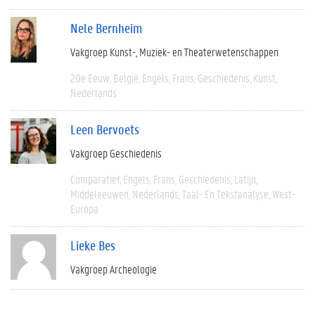
Nele Bernheim
Vakgroep Kunst-, Muziek- en Theaterwetenschappen
20e Eeuw
België
Engels
Frans
Geschiedenis
Kunst
Nederlands
Leen Bervoets
Vakgroep Geschiedenis
Comparatief
Engels
Frans
Geschiedenis
Latijn
Middeleeuwen
Nederlands
Taal- En Tekstanalyse
West-
Europa
Lieke Bes
Vakgroep Archeologie