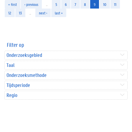
« first
‹ previous
…
5
6
7
8
9
10
11
12
13
…
next ›
last »
Filter op
Onderzoeksgebied
Taal
Onderzoeksmethode
Tijdsperiode
Regio