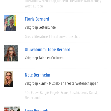
Literatuurwetenschap
Modern Literature
Narratology
West-Europa
Floris Bernard
Vakgroep Letterkunde
Greek Literature
Literatuurwetenschap
Oluwabunmi Tope Bernard
Vakgroep Talen en Culturen
Nele Bernheim
Vakgroep Kunst-, Muziek- en Theaterwetenschappen
20e Eeuw
België
Engels
Frans
Geschiedenis
Kunst
Nederlands
Leen Bervoets