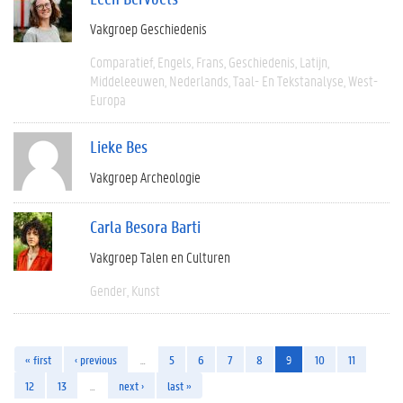
Vakgroep Geschiedenis
Comparatief
Engels
Frans
Geschiedenis
Latijn
Middeleeuwen
Nederlands
Taal- En Tekstanalyse
West-
Europa
Lieke Bes
Vakgroep Archeologie
Carla Besora Barti
Vakgroep Talen en Culturen
Gender
Kunst
« first
‹ previous
…
5
6
7
8
9
10
11
12
13
…
next ›
last »