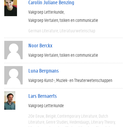
Carolin Juliane Benzing
Vakgroep Letterkunde
Vakgroep Vertalen, tolken en communicatie
German Literature
Literatuurwetenschap
Noor Berckx
Vakgroep Vertalen, tolken en communicatie
Luna Bergmans
Vakgroep Kunst-, Muziek- en Theaterwetenschappen
Lars Bernaerts
Vakgroep Letterkunde
20e Eeuw
België
Contemporary Literature
Dutch
Literature
Genre Studies
Hedendaags
Literary Theory