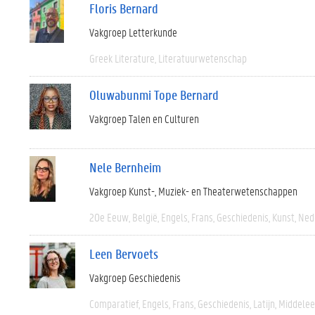
Floris Bernard
Vakgroep Letterkunde
Greek Literature
Literatuurwetenschap
Oluwabunmi Tope Bernard
Vakgroep Talen en Culturen
Nele Bernheim
Vakgroep Kunst-, Muziek- en Theaterwetenschappen
20e Eeuw
België
Engels
Frans
Geschiedenis
Kunst
Ned
Leen Bervoets
Vakgroep Geschiedenis
Comparatief
Engels
Frans
Geschiedenis
Latijn
Middele