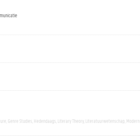
mmunicatie
ture
Genre Studies
Hedendaags
Literary Theory
Literatuurwetenschap
Modern 