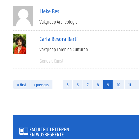
Lieke Bes
Vakgroep Archeologie
Carla Besora Barti
Vakgroep Talen en Culturen
Gender
Kunst
« first
‹ previous
…
5
6
7
8
9
10
11