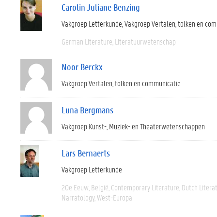
Carolin Juliane Benzing
Vakgroep Letterkunde
Vakgroep Vertalen, tolken en co
German Literature
Literatuurwetenschap
Noor Berckx
Vakgroep Vertalen, tolken en communicatie
Luna Bergmans
Vakgroep Kunst-, Muziek- en Theaterwetenschappen
Lars Bernaerts
Vakgroep Letterkunde
20e Eeuw
België
Contemporary Literature
Dutch Litera
Narratology
West-Europa