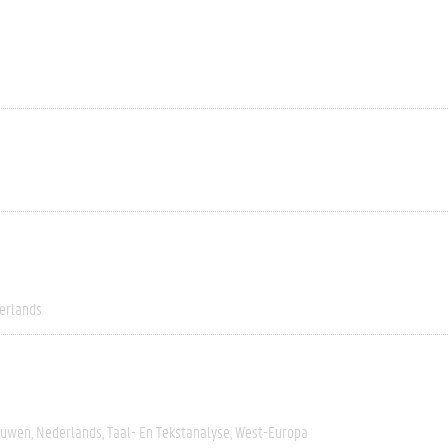
erlands
euwen
Nederlands
Taal- En Tekstanalyse
West-Europa