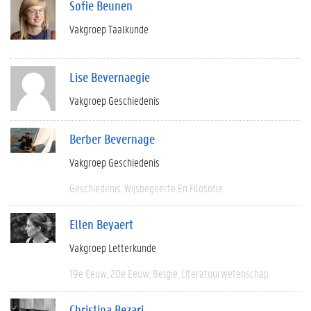
Sofie Beunen
Vakgroep Taalkunde
Lise Bevernaegie
Vakgroep Geschiedenis
Berber Bevernage
Vakgroep Geschiedenis
Geschiedenis
Wijsbegeerte En Filosofie
Ellen Beyaert
Vakgroep Letterkunde
19e Eeuw
20e Eeuw
België
Literatuurwetenschap
Christina Bezari