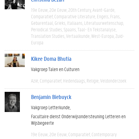
19e Eeuw
20e Eeuw
20th Century
Avant-Garde
Comparatief
Comparative Literature
Engels
Frans
Gebarentaal
Grieks
Italiaans
Literatuurwetenschap
Periodical Studies
Spaans
Taal- En Tekstanalyse
Translation Studies
Vertaalkunde
West-Europa
Zuid-
Europa
Kikee Doma Bhutia
Vakgroep Talen en Culturen
Azië
Comparatief
Hedendaags
Religie
Veldonderzoek
Benjamin Biebuyck
Vakgroep Letterkunde
Facultaire dienst Onderwijsondersteuning Letteren en
Wijsbegeerte
19e Eeuw
20e Eeuw
Comparatief
Contemporary