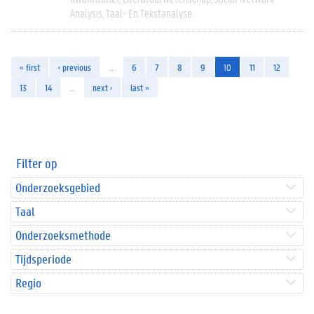
Analysis
Taal- En Tekstanalyse
« first
‹ previous
…
6
7
8
9
10
11
12
13
14
…
next ›
last »
Filter op
Onderzoeksgebied
Taal
Onderzoeksmethode
Tijdsperiode
Regio