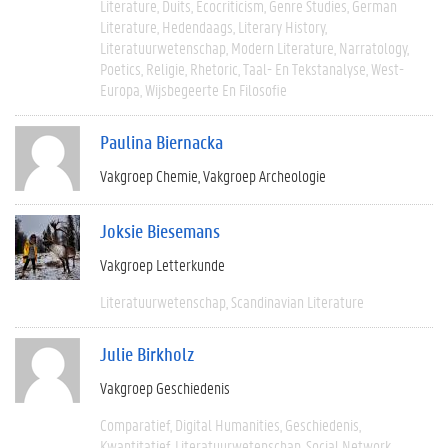
Literature
Duits
Ecocriticism
Genre Studies
German
Literature
Hedendaags
Literary History
Literatuurwetenschap
Modern Literature
Narratology
Poetics
Religie
Rhetoric
Taal- En Tekstanalyse
West-
Europa
Wijsbegeerte En Filosofie
Paulina Biernacka
Vakgroep Chemie
Vakgroep Archeologie
Joksie Biesemans
Vakgroep Letterkunde
Literatuurwetenschap
Scandinavian Literature
Julie Birkholz
Vakgroep Geschiedenis
Comparatief
Digital Humanities
Geschiedenis
Kwantitatief
Literatuurwetenschap
Social Network