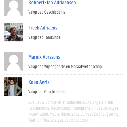
Robbert-Jan Adriaansen
Vakgroep Geschiedenis
Freek Adriaens
Vakgroep Taalkunde
Marnix Aerssens
Vakgroep Wijsbegeerte en Moraalwetenschap
Koen Aerts
Vakgroep Geschiedenis
20e Eeuw
Comparatief
Didactiek
Duits
Engels
Frans
Geschiedenis
Hedendaags
Iconografie En Beeldanalyse
Kwantitatief
Media
Nederlands
Surveys En Enquêtering
Taal- En Tekstanalyse
Veldonderzoek