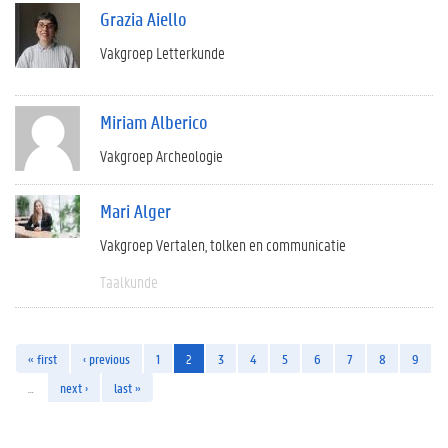
Grazia Aiello
Vakgroep Letterkunde
Miriam Alberico
Vakgroep Archeologie
Mari Alger
Vakgroep Vertalen, tolken en communicatie
Taalkunde
« first
‹ previous
1
2
3
4
5
6
7
8
9
…
next ›
last »