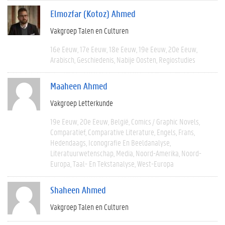
Elmozfar (Kotoz) Ahmed
Vakgroep Talen en Culturen
16e Eeuw
17e Eeuw
18e Eeuw
19e Eeuw
20e Eeuw
Arabisch
Geschiedenis
Nabije Oosten
Regiostudies
Maaheen Ahmed
Vakgroep Letterkunde
19e Eeuw
20e Eeuw
België
Comics / Graphic Novels
Comparatief
Comparative Literature
Engels
Frans
Hedendaags
Iconografie En Beeldanalyse
Literatuurwetenschap
Media
Noord-Amerika
Noord-
Europa
Taal- En Tekstanalyse
West-Europa
Shaheen Ahmed
Vakgroep Talen en Culturen