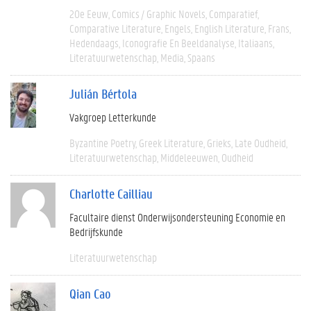
20e Eeuw
Comics / Graphic Novels
Comparatief
Comparative Literature
Engels
English Literature
Frans
Hedendaags
Iconografie En Beeldanalyse
Italiaans
Literatuurwetenschap
Media
Spaans
Julián Bértola
Vakgroep Letterkunde
Byzantine Poetry
Greek Literature
Grieks
Late Oudheid
Literatuurwetenschap
Middeleeuwen
Oudheid
Charlotte Cailliau
Facultaire dienst Onderwijsondersteuning Economie en
Bedrijfskunde
Literatuurwetenschap
Qian Cao