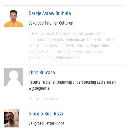
Dereje Asfaw Bulbula
Vakgroep Talen en Culturen
20e Eeuw
Afaan Oromo
Afrika
Afrikaanse Talen
Communicatie
Engels
Hedendaags
Interculturaliteit
Literatuurwetenschap
Media
Muziek
Regiostudies
Surveys En Enquêtering
Taal- En Tekstanalyse
Taaltechnologie
Veldonderzoek
Chris Bulcaen
Facultaire dienst Onderwijsondersteuning Letteren en
Wijsbegeerte
Literatuurwetenschap
Giorgio Busi Rizzi
Vakgroep Letterkunde