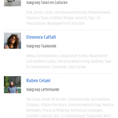
Vakgroep Talen en Culturen
Azië
Grieks
Latijn
Literatuurwetenschap
Middeleeuwen
Oosterse Talen
Oudheid
Religie
Sanskrit
Taal- En
Tekstanalyse
Wijsbegeerte En Filosofie
Eleonora Cattafi
Vakgroep Taalkunde
Afrika
Communicatie
Comparatief
Grieks
Kwantitatief
Late Oudheid
Latijn
Literatuurwetenschap
Oudheid
Taal-
En Tekstanalyse
Taalkunde
Zuid-Europa
Ruben Celani
Vakgroep Letterkunde
16e Eeuw
Books Of Secrets
Communicatie
Geschiedenis
Italiaans
Italian Literature
Literatuurwetenschap
Medical
Remedies
Practical Medicine
Rethorical Strategies
Scientific Lexicon
Taal- En Tekstanalyse
Taalkunde
West-