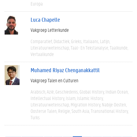
Europa
Luca Chapelle
Vakgroep Letterkunde
Comparatief
Didactiek
Grieks
Italiaans
Latijn
Literatuurwetenschap
Taal- En Tekstanalyse
Taalkunde
Vertaalkunde
Muhamed Riyaz Chenganakkattil
Vakgroep Talen en Culturen
Arabisch
Azië
Geschiedenis
Global History
Indian Ocean
Intellectual History
Islam
Islamic History
Literatuurwetenschap
Migration History
Nabije Oosten
Oosterse Talen
Religie
South Asia
Transnational History
Turks