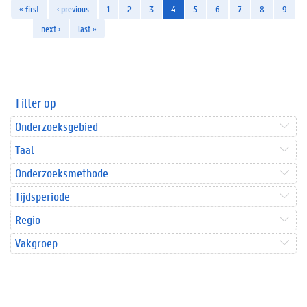
« first
‹ previous
1
2
3
4
5
6
7
8
9
…
next ›
last »
Filter op
Onderzoeksgebied
Taal
Onderzoeksmethode
Tijdsperiode
Regio
Vakgroep