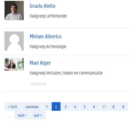
Grazia Aiello
Vakgroep Letterkunde
Miriam Alberico
Vakgroep Archeologie
Mari Alger
Vakgroep Vertalen, tolken en communicatie
Taalkunde
« first
‹ previous
1
2
3
4
5
6
7
8
9
…
next ›
last »