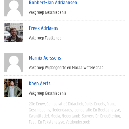
Robbert-Jan Adriaansen
Vakgroep Geschiedenis
Freek Adriaens
Vakgroep Taalkunde
Marnix Aerssens
Vakgroep Wijsbegeerte en Moraalwetenschap
Koen Aerts
Vakgroep Geschiedenis
20e Eeuw
Comparatief
Didactiek
Duits
Engels
Frans
Geschiedenis
Hedendaags
Iconografie En Beeldanalyse
Kwantitatief
Media
Nederlands
Surveys En Enquêtering
Taal- En Tekstanalyse
Veldonderzoek