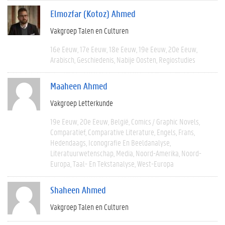
Elmozfar (Kotoz) Ahmed
Vakgroep Talen en Culturen
16e Eeuw
17e Eeuw
18e Eeuw
19e Eeuw
20e Eeuw
Arabisch
Geschiedenis
Nabije Oosten
Regiostudies
Maaheen Ahmed
Vakgroep Letterkunde
19e Eeuw
20e Eeuw
België
Comics / Graphic Novels
Comparatief
Comparative Literature
Engels
Frans
Hedendaags
Iconografie En Beeldanalyse
Literatuurwetenschap
Media
Noord-Amerika
Noord-
Europa
Taal- En Tekstanalyse
West-Europa
Shaheen Ahmed
Vakgroep Talen en Culturen