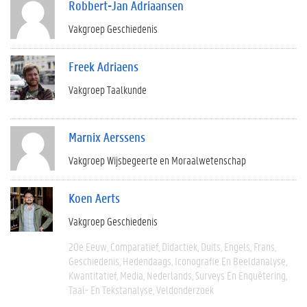
Robbert-Jan Adriaansen
Vakgroep Geschiedenis
Freek Adriaens
Vakgroep Taalkunde
Marnix Aerssens
Vakgroep Wijsbegeerte en Moraalwetenschap
Koen Aerts
Vakgroep Geschiedenis
20e Eeuw
Comparatief
Didactiek
Duits
Engels
Frans
Geschiedenis
Hedendaags
Iconografie En Beeldanalyse
Kwantitatief
Media
Nederlands
Surveys En Enquêtering
Taal- En Tekstanalyse
Veldonderzoek