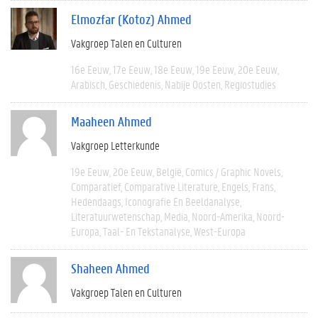
Elmozfar (Kotoz) Ahmed
Vakgroep Talen en Culturen
16e Eeuw
17e Eeuw
18e Eeuw
19e Eeuw
20e Eeuw
Arabisch
Geschiedenis
Nabije Oosten
Regiostudies
Maaheen Ahmed
Vakgroep Letterkunde
19e Eeuw
20e Eeuw
België
Comics / Graphic Novels
Comparatief
Comparative Literature
Engels
Frans
Hedendaags
Iconografie En Beeldanalyse
Literatuurwetenschap
Media
Noord-Amerika
Noord-
Europa
Taal- En Tekstanalyse
West-Europa
Shaheen Ahmed
Vakgroep Talen en Culturen