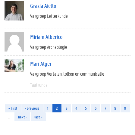
Grazia Aiello
Vakgroep Letterkunde
Miriam Alberico
Vakgroep Archeologie
Mari Alger
Vakgroep Vertalen, tolken en communicatie
Taalkunde
« first
‹ previous
1
2
3
4
5
6
7
8
9
…
next ›
last »