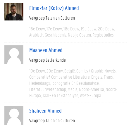
Elmozfar (Kotoz) Ahmed
Vakgroep Talen en Culturen
16e Eeuw
17e Eeuw
18e Eeuw
19e Eeuw
20e Eeuw
Arabisch
Geschiedenis
Nabije Oosten
Regiostudies
Maaheen Ahmed
Vakgroep Letterkunde
19e Eeuw
20e Eeuw
België
Comics / Graphic Novels
Comparatief
Comparative Literature
Engels
Frans
Hedendaags
Iconografie En Beeldanalyse
Literatuurwetenschap
Media
Noord-Amerika
Noord-
Europa
Taal- En Tekstanalyse
West-Europa
Shaheen Ahmed
Vakgroep Talen en Culturen