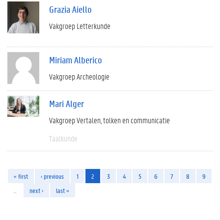
Grazia Aiello
Vakgroep Letterkunde
Miriam Alberico
Vakgroep Archeologie
Mari Alger
Vakgroep Vertalen, tolken en communicatie
Taalkunde
« first
‹ previous
1
2
3
4
5
6
7
8
9
…
next ›
last »