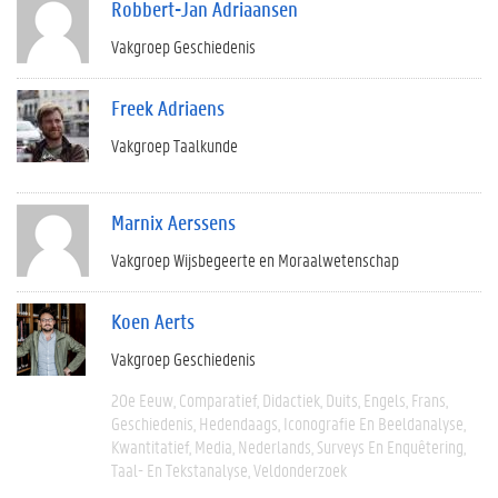
Robbert-Jan Adriaansen
Vakgroep Geschiedenis
Freek Adriaens
Vakgroep Taalkunde
Marnix Aerssens
Vakgroep Wijsbegeerte en Moraalwetenschap
Koen Aerts
Vakgroep Geschiedenis
20e Eeuw
Comparatief
Didactiek
Duits
Engels
Frans
Geschiedenis
Hedendaags
Iconografie En Beeldanalyse
Kwantitatief
Media
Nederlands
Surveys En Enquêtering
Taal- En Tekstanalyse
Veldonderzoek