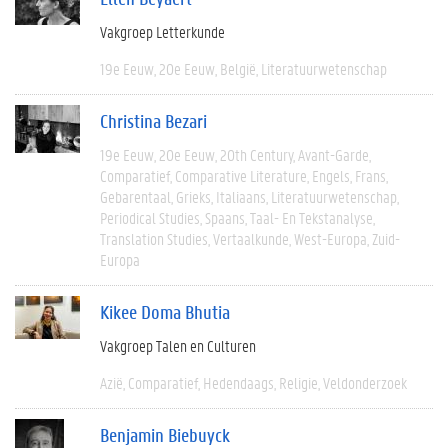
Vakgroep Letterkunde
19e Eeuw
20e Eeuw
België
Literatuurwetenschap
Christina Bezari
19e Eeuw
20e Eeuw
20th Century
Avant-Garde
Comparatief
Comparative Literature
Engels
Frans
Gebarentaal
Grieks
Italiaans
Literatuurwetenschap
Periodical Studies
Spaans
Taal- En Tekstanalyse
Translation Studies
Vertaalkunde
West-Europa
Zuid-
Europa
Kikee Doma Bhutia
Vakgroep Talen en Culturen
Azië
Comparatief
Hedendaags
Religie
Veldonderzoek
Benjamin Biebuyck