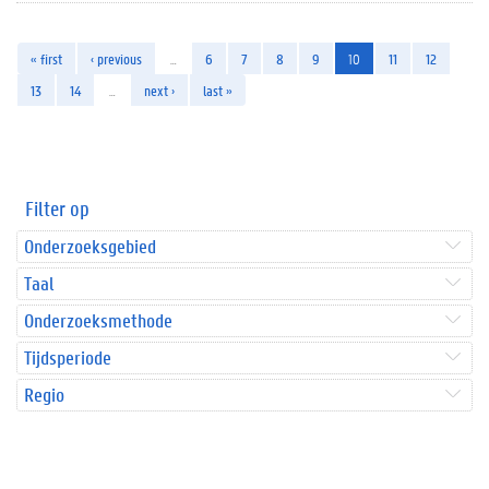
« first
‹ previous
…
6
7
8
9
10
11
12
13
14
…
next ›
last »
Filter op
Onderzoeksgebied
Taal
Onderzoeksmethode
Tijdsperiode
Regio