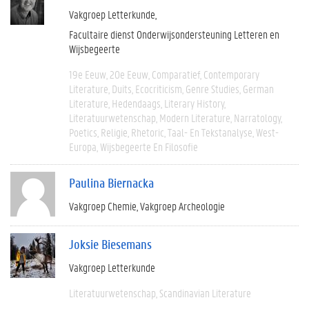
Vakgroep Letterkunde
Facultaire dienst Onderwijsondersteuning Letteren en
Wijsbegeerte
19e Eeuw
20e Eeuw
Comparatief
Contemporary
Literature
Duits
Ecocriticism
Genre Studies
German
Literature
Hedendaags
Literary History
Literatuurwetenschap
Modern Literature
Narratology
Poetics
Religie
Rhetoric
Taal- En Tekstanalyse
West-
Europa
Wijsbegeerte En Filosofie
Paulina Biernacka
Vakgroep Chemie
Vakgroep Archeologie
Joksie Biesemans
Vakgroep Letterkunde
Literatuurwetenschap
Scandinavian Literature