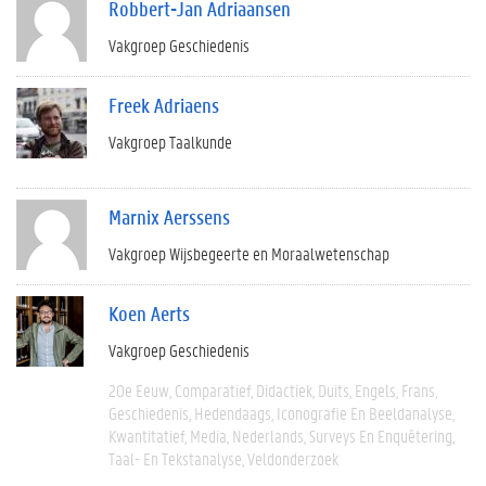
Robbert-Jan Adriaansen
Vakgroep Geschiedenis
Freek Adriaens
Vakgroep Taalkunde
Marnix Aerssens
Vakgroep Wijsbegeerte en Moraalwetenschap
Koen Aerts
Vakgroep Geschiedenis
20e Eeuw
Comparatief
Didactiek
Duits
Engels
Frans
Geschiedenis
Hedendaags
Iconografie En Beeldanalyse
Kwantitatief
Media
Nederlands
Surveys En Enquêtering
Taal- En Tekstanalyse
Veldonderzoek