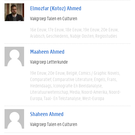
Elmozfar (Kotoz) Ahmed
Vakgroep Talen en Culturen
16e Eeuw
17e Eeuw
18e Eeuw
19e Eeuw
20e Eeuw
Arabisch
Geschiedenis
Nabije Oosten
Regiostudies
Maaheen Ahmed
Vakgroep Letterkunde
19e Eeuw
20e Eeuw
België
Comics / Graphic Novels
Comparatief
Comparative Literature
Engels
Frans
Hedendaags
Iconografie En Beeldanalyse
Literatuurwetenschap
Media
Noord-Amerika
Noord-
Europa
Taal- En Tekstanalyse
West-Europa
Shaheen Ahmed
Vakgroep Talen en Culturen