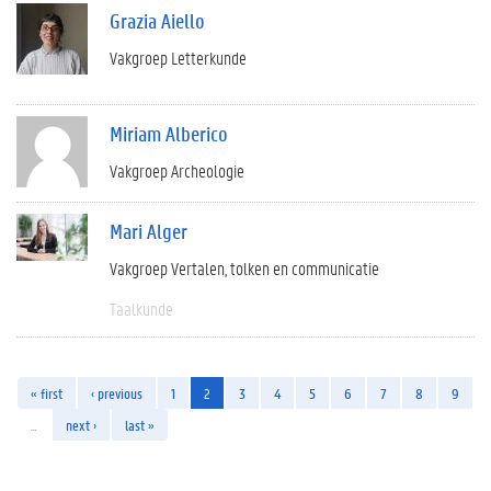
Grazia Aiello
Vakgroep Letterkunde
Miriam Alberico
Vakgroep Archeologie
Mari Alger
Vakgroep Vertalen, tolken en communicatie
Taalkunde
« first
‹ previous
1
2
3
4
5
6
7
8
9
…
next ›
last »