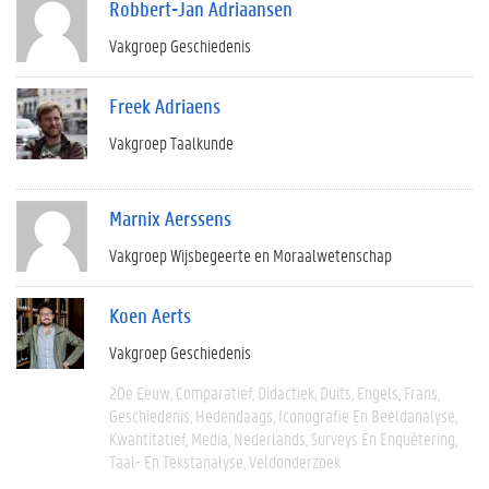
Robbert-Jan Adriaansen
Vakgroep Geschiedenis
Freek Adriaens
Vakgroep Taalkunde
Marnix Aerssens
Vakgroep Wijsbegeerte en Moraalwetenschap
Koen Aerts
Vakgroep Geschiedenis
20e Eeuw
Comparatief
Didactiek
Duits
Engels
Frans
Geschiedenis
Hedendaags
Iconografie En Beeldanalyse
Kwantitatief
Media
Nederlands
Surveys En Enquêtering
Taal- En Tekstanalyse
Veldonderzoek