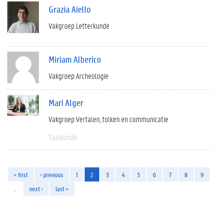
Grazia Aiello
Vakgroep Letterkunde
Miriam Alberico
Vakgroep Archeologie
Mari Alger
Vakgroep Vertalen, tolken en communicatie
Taalkunde
« first
‹ previous
1
2
3
4
5
6
7
8
9
…
next ›
last »