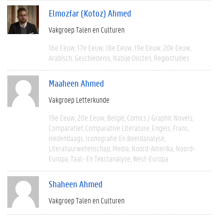
Elmozfar (Kotoz) Ahmed
Vakgroep Talen en Culturen
16e Eeuw
17e Eeuw
18e Eeuw
19e Eeuw
20e Eeuw
Arabisch
Geschiedenis
Nabije Oosten
Regiostudies
Maaheen Ahmed
Vakgroep Letterkunde
19e Eeuw
20e Eeuw
België
Comics / Graphic Novels
Comparatief
Comparative Literature
Engels
Frans
Hedendaags
Iconografie En Beeldanalyse
Literatuurwetenschap
Media
Noord-Amerika
Noord-
Europa
Taal- En Tekstanalyse
West-Europa
Shaheen Ahmed
Vakgroep Talen en Culturen