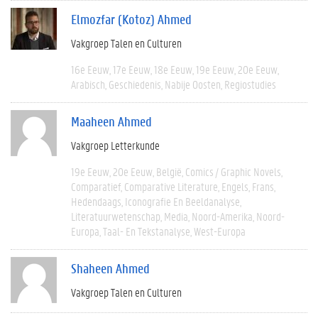
Elmozfar (Kotoz) Ahmed
Vakgroep Talen en Culturen
16e Eeuw
17e Eeuw
18e Eeuw
19e Eeuw
20e Eeuw
Arabisch
Geschiedenis
Nabije Oosten
Regiostudies
Maaheen Ahmed
Vakgroep Letterkunde
19e Eeuw
20e Eeuw
België
Comics / Graphic Novels
Comparatief
Comparative Literature
Engels
Frans
Hedendaags
Iconografie En Beeldanalyse
Literatuurwetenschap
Media
Noord-Amerika
Noord-
Europa
Taal- En Tekstanalyse
West-Europa
Shaheen Ahmed
Vakgroep Talen en Culturen