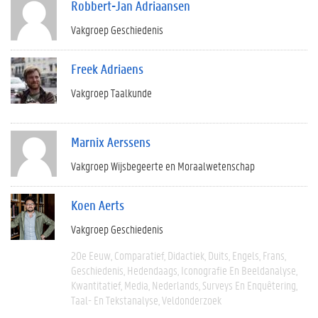
Robbert-Jan Adriaansen
Vakgroep Geschiedenis
Freek Adriaens
Vakgroep Taalkunde
Marnix Aerssens
Vakgroep Wijsbegeerte en Moraalwetenschap
Koen Aerts
Vakgroep Geschiedenis
20e Eeuw
Comparatief
Didactiek
Duits
Engels
Frans
Geschiedenis
Hedendaags
Iconografie En Beeldanalyse
Kwantitatief
Media
Nederlands
Surveys En Enquêtering
Taal- En Tekstanalyse
Veldonderzoek