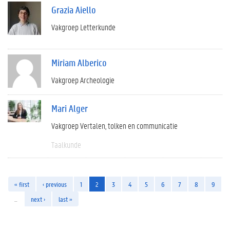
Grazia Aiello
Vakgroep Letterkunde
Miriam Alberico
Vakgroep Archeologie
Mari Alger
Vakgroep Vertalen, tolken en communicatie
Taalkunde
« first
‹ previous
1
2
3
4
5
6
7
8
9
…
next ›
last »