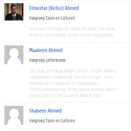
Elmozfar (Kotoz) Ahmed
Vakgroep Talen en Culturen
16e Eeuw
17e Eeuw
18e Eeuw
19e Eeuw
20e Eeuw
Arabisch
Geschiedenis
Nabije Oosten
Regiostudies
Maaheen Ahmed
Vakgroep Letterkunde
19e Eeuw
20e Eeuw
België
Comics / Graphic Novels
Comparatief
Comparative Literature
Engels
Frans
Hedendaags
Iconografie En Beeldanalyse
Literatuurwetenschap
Media
Noord-Amerika
Noord-
Europa
Taal- En Tekstanalyse
West-Europa
Shaheen Ahmed
Vakgroep Talen en Culturen