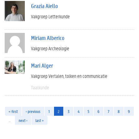
Grazia Aiello
Vakgroep Letterkunde
Miriam Alberico
Vakgroep Archeologie
Mari Alger
Vakgroep Vertalen, tolken en communicatie
Taalkunde
« first
‹ previous
1
2
3
4
5
6
7
8
9
…
next ›
last »