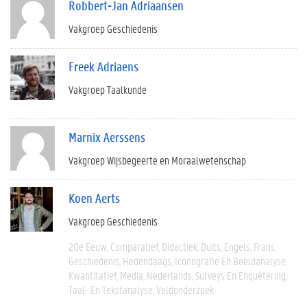
Robbert-Jan Adriaansen
Vakgroep Geschiedenis
Freek Adriaens
Vakgroep Taalkunde
Marnix Aerssens
Vakgroep Wijsbegeerte en Moraalwetenschap
Koen Aerts
Vakgroep Geschiedenis
20e Eeuw
Comparatief
Didactiek
Duits
Engels
Frans
Geschiedenis
Hedendaags
Iconografie En Beeldanalyse
Kwantitatief
Media
Nederlands
Surveys En Enquêtering
Taal- En Tekstanalyse
Veldonderzoek