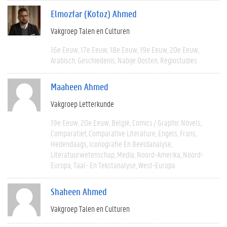
Elmozfar (Kotoz) Ahmed
Vakgroep Talen en Culturen
16e Eeuw
17e Eeuw
18e Eeuw
19e Eeuw
20e Eeuw
Arabisch
Geschiedenis
Nabije Oosten
Regiostudies
Maaheen Ahmed
Vakgroep Letterkunde
19e Eeuw
20e Eeuw
België
Comics / Graphic Novels
Comparatief
Comparative Literature
Engels
Frans
Hedendaags
Iconografie En Beeldanalyse
Literatuurwetenschap
Media
Noord-Amerika
Noord-
Europa
Taal- En Tekstanalyse
West-Europa
Shaheen Ahmed
Vakgroep Talen en Culturen