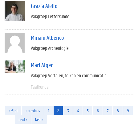
Grazia Aiello
Vakgroep Letterkunde
Miriam Alberico
Vakgroep Archeologie
Mari Alger
Vakgroep Vertalen, tolken en communicatie
Taalkunde
« first
‹ previous
1
2
3
4
5
6
7
8
9
…
next ›
last »