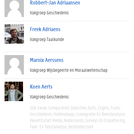
Robbert-Jan Adriaansen
Vakgroep Geschiedenis
Freek Adriaens
Vakgroep Taalkunde
Marnix Aerssens
Vakgroep Wijsbegeerte en Moraalwetenschap
Koen Aerts
Vakgroep Geschiedenis
20e Eeuw
Comparatief
Didactiek
Duits
Engels
Frans
Geschiedenis
Hedendaags
Iconografie En Beeldanalyse
Kwantitatief
Media
Nederlands
Surveys En Enquêtering
Taal- En Tekstanalyse
Veldonderzoek