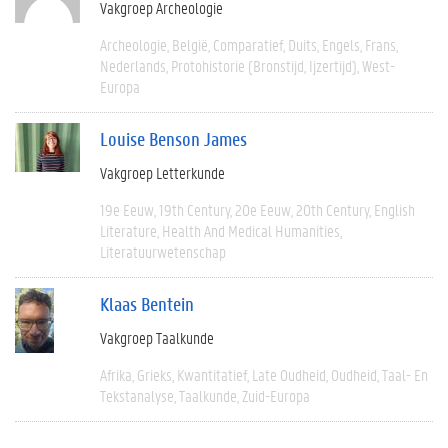
Vakgroep Archeologie
Archeologie
België
Comparatief
Duits
Engels
Frans
Nederlands
Protohistorie (bronstijd, Ijzertijd)
West-
Europa
Louise Benson James
Vakgroep Letterkunde
19e Eeuw
19th Century
20e Eeuw
20th Century
English
Literature
Health And Medical Humanities
Literatuurwetenschap
Klaas Bentein
Vakgroep Taalkunde
Afrika
Grieks
Kwantitatief
Late Oudheid
Oudheid
Taal- En
Tekstanalyse
Taalkunde
Zuid-Europa