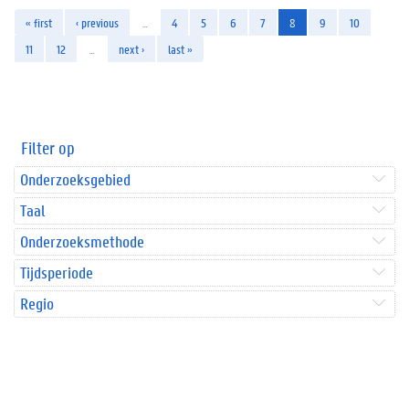
« first
‹ previous
…
4
5
6
7
8
9
10
11
12
…
next ›
last »
Filter op
Onderzoeksgebied
Taal
Onderzoeksmethode
Tijdsperiode
Regio