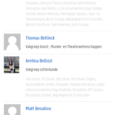
Italiaans
Literary Theory
Literature And Memory
Literature And Politics
Literatuurwetenschap
Nabije
Oosten
Noord-Amerika
Portugees
Spaans
Taal- En
Tekstanalyse
West-Europa
Wijsbegeerte En Filosofie
World Literature
Zuid-Amerika
Zuid-Europa
Thomas Bellinck
Vakgroep Kunst-, Muziek- en Theaterwetenschappen
Aretina Bellizzi
Vakgroep Letterkunde
16e Eeuw
17e Eeuw
18e Eeuw
19e Eeuw
Engels
Geschiedenis
Grieks
Italiaans
Italian Literature
Latijn
Literatuurwetenschap
Oudheid
Reception Of Classics
Reception Studies
Wijsbegeerte En Filosofie
Maël Benallou