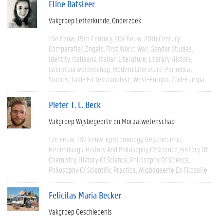
Eline Batsleer
Vakgroep Letterkunde
Onderzoek
19e Eeuw
19th Century
20e Eeuw
20th Century
Comparatief
Engels
First World War
Gender Studies
Identity
Italiaans
Italian Literature
Literary History
Literatuurwetenschap
Modern Literature
Periodical
Studies
Taal- En Tekstanalyse
West-Europa
Zuid-Europa
Pieter T. L. Beck
Vakgroep Wijsbegeerte en Moraalwetenschap
17e Eeuw
18e Eeuw
Epistemology
Geschiedenis
Hedendaags
History And Philosophy Of Science
History Of
Chemistry
History Of Science
Philosophy Of Science
Philosophy Of Scientific Practice
Wijsbegeerte En Filosofie
Felicitas Maria Becker
Vakgroep Geschiedenis