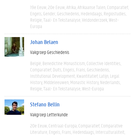
19e Eeuw
20e Eeuw
Afrika
Afrikaanse Talen
Comparatief
Engels
Gender
Geschiedenis
Hedendaags
Regiostudies
Religie
Taal- En Tekstanalyse
Veldonderzoek
West-
Europa
Johan Belaen
Vakgroep Geschiedenis
België
Benedictine Monasticism
Collective Identities
Comparatief
Duits
Engels
Frans
Geschiedenis
Institutional Development
Kwantitatief
Latijn
Legal
History
Middeleeuwen
Monastic History
Nederlands
Religie
Taal- En Tekstanalyse
West-Europa
Stefano Bellin
Vakgroep Letterkunde
20e Eeuw
Centraal-Europa
Comparatief
Comparative
Literature
Engels
Frans
Hedendaags
Interculturaliteit