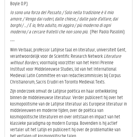
Boyle O.P.)
Io sono una forza del Passato. / Solo nella tradizione è il mio
amore. / Vengo dai ruderi, dalle chiese, / dalle pale d'altare, dai
borghi / ... / E io, feto adulto, mi aggiro / più moderno di ogni
moderno / a cercare fratelli che non sono più.
(Pier Paolo Pasolini)
---
Wim Verbaal, professor Latijnse taal en literatuur, universiteit Gent,
verantwoordelijk voor de Scientific Research Network
Literature
without Borders
, voormalig voorzitter van het Henri Pirenne
Instituut voor Middeleeuwse Studies, lid van het International
Medieval Latin Committee en van redactiecommissies bij Corpus
Christianorum, Sacris Erudiri en Toronto Medieval Texts.
Zijn onderzoek omvat de Latijnse poëtica en haar ontwikkeling
binnen de middeleeuwse literatuur. Verder publiceert hij over het
kosmopolitisme van de Latijnse literatuur als Europese literatuur in
middeleeuwen en moderne tijden, over de poëtica van
kosmopolitische literaturen en over ontstaan en impact van het
klassieke paradigma op modern Europa. Bovendien is hij actief
vertaler uit het Latijn en publiceert hij over de problematike van
het vertalen uit kosmopolitische talen.