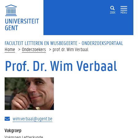
Overslaan en naar de inhoud gaan
ZOEK
MENU
FACULTEIT LETTEREN EN WIJSBEGEERTE - ONDERZOEKSPORTAAL
Home
Onderzoekers
prof. dr. Wim Verbaal
Prof. Dr. Wim Verbaal
wim.verbaal@ugent.be
Vakgroep
Vakgroep Letterkunde