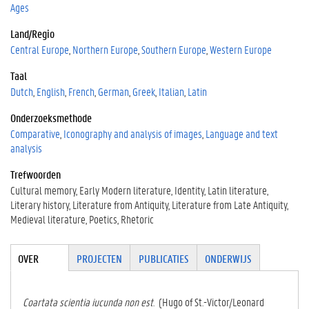
Ages
Land/Regio
Central Europe
Northern Europe
Southern Europe
Western Europe
Taal
Dutch
English
French
German
Greek
Italian
Latin
Onderzoeksmethode
Comparative
Iconography and analysis of images
Language and text
analysis
Trefwoorden
Cultural memory
Early Modern literature
Identity
Latin literature
Literary history
Literature from Antiquity
Literature from Late Antiquity
Medieval literature
Poetics
Rhetoric
Tabgroup
OVER
(ACTIE
PROJECTEN
PUBLICATIES
ONDERWIJS
VE
TABBLA
D)
Coartata scientia iucunda non est
. (Hugo of St.-Victor/Leonard