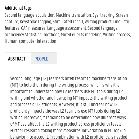
Additional tags
Second language acquisition
Machine translation
Eye-tracking
Screen
capture
Keystroke logging
Stimulated recall
Writing product
Linguistic
features
CAF measures
Language assessment
Second language
proficiency
Statistical methods
Mixed effects modeling
Writing process
Human-computer interaction
Tabgroup
ABSTRACT
(A
PEOPLE
CT
IV
E
Second language (L2) learners often resort to machine translation
TA
(MT) to help them during the writing process, which is why it is
B)
important to understand how L2 learners use MT tools during L2
writing and whether and how using MT impacts the writing product
and process of L2 students. However, it is still unclear how L2
proficiency impacts the way L2 learners use MT tools during L2
writing. Moreover, it remains to be determined how different ways
of MT use affect the L2 writing product across proficiency levels.
Further research, taking more measures for variation in MT lookup
behavior into account, in combination with L2 proficiency, is needed