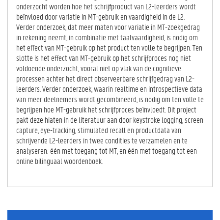
onderzocht worden hoe het schrijfproduct van L2-leerders wordt
beïnvloed door variatie in MT-gebruik en vaardigheid in de L2.
Verder onderzoek, dat meer maten voor variatie in MT-zoekgedrag
in rekening neemt, in combinatie met taalvaardigheid, is nodig om
het effect van MT-gebruik op het product ten volle te begrijpen. Ten
slotte is het effect van MT-gebruik op het schrijfproces nog niet
voldoende onderzocht, vooral niet op vlak van de cognitieve
processen achter het direct observeerbare schrijfgedrag van L2-
leerders. Verder onderzoek, waarin realtime en introspectieve data
van meer deelnemers wordt gecombineerd, is nodig om ten volle te
begrijpen hoe MT-gebruik het schrijfproces beïnvloedt. Dit project
pakt deze hiaten in de literatuur aan door keystroke logging, screen
capture, eye-tracking, stimulated recall en productdata van
schrijvende L2-leerders in twee condities te verzamelen en te
analyseren: één met toegang tot MT, en één met toegang tot een
online bilinguaal woordenboek.